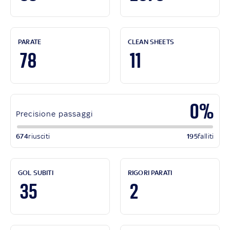
PARATE
CLEAN SHEETS
78
11
0%
Precisione passaggi
674
riusciti
195
falliti
GOL SUBITI
RIGORI PARATI
35
2