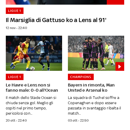
LIGUE 1
Il Marsiglia di Gattuso ko a Lens al 91'
12 nov - 22:40
LIGUE 1
CHAMPIONS
Le Havre e Lens non si
Bayern in rimonta, Man
fanno male: 0-0 all'Ocean
United e Arsenal ko
Il match dello Stade Ocean si
La squadra di Tuchel soffre a
chiude senza gol. Meglio gli
Copenaghen e dopo essere
ospiti nel primo tempo,
passata in svantaggio ribalta il
pericolosi con...
match...
20 ott - 22:40
03 ott - 22:50