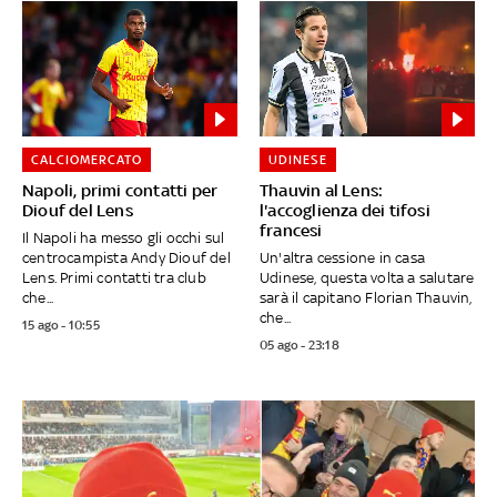
CALCIOMERCATO
UDINESE
Napoli, primi contatti per
Thauvin al Lens:
Diouf del Lens
l'accoglienza dei tifosi
francesi
Il Napoli ha messo gli occhi sul
centrocampista Andy Diouf del
Un'altra cessione in casa
Lens. Primi contatti tra club
Udinese, questa volta a salutare
che...
sarà il capitano Florian Thauvin,
che...
15 ago - 10:55
05 ago - 23:18