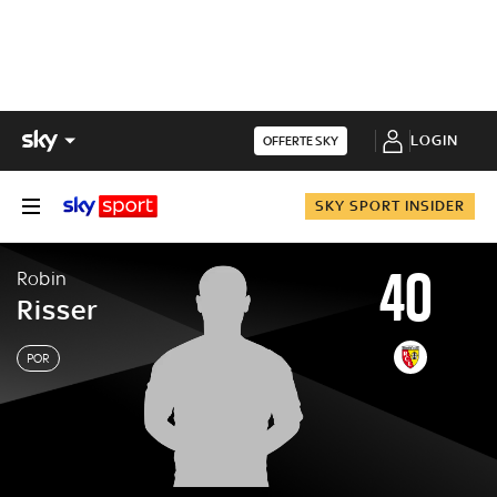
LOGIN
OFFERTE SKY
SKY SPORT INSIDER
40
Robin
Risser
POR
Robin
Risser