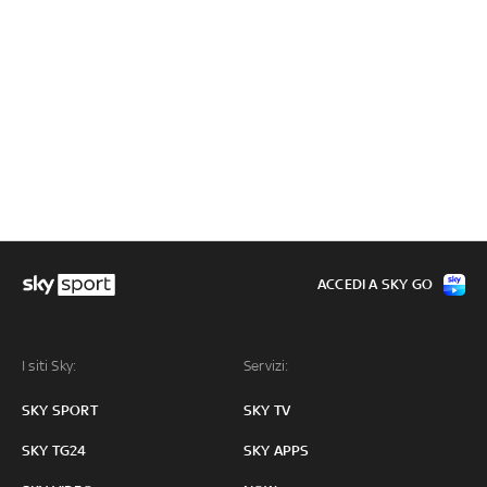
ACCEDI A SKY GO
I siti Sky:
Servizi:
SKY SPORT
SKY TV
SKY TG24
SKY APPS