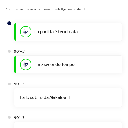
Contenuto creato con software di intelligenza artificiale
La partita è terminata
90'+5'
Fine secondo tempo
90'+3'
Fallo subito da
Makalou H.
90'+3'