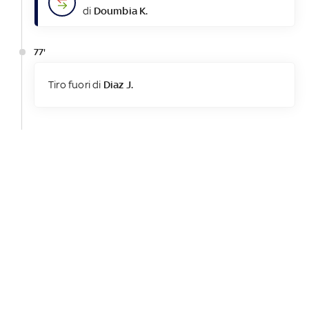
di
Doumbia K.
77'
Tiro fuori di
Diaz J.