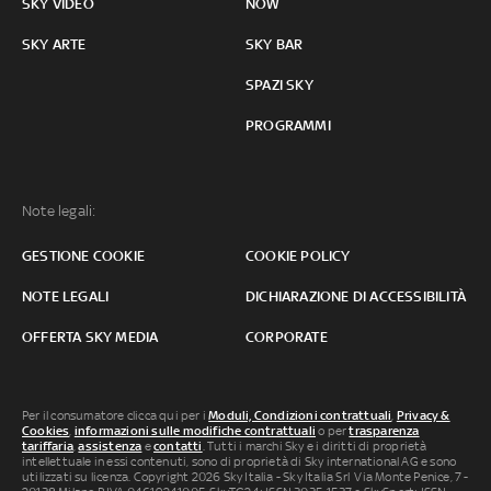
SKY VIDEO
NOW
SKY ARTE
SKY BAR
SPAZI SKY
PROGRAMMI
Note legali:
GESTIONE COOKIE
COOKIE POLICY
NOTE LEGALI
DICHIARAZIONE DI ACCESSIBILITÀ
OFFERTA SKY MEDIA
CORPORATE
Per il consumatore clicca qui per i
Moduli, Condizioni contrattuali
,
Privacy &
Cookies
,
informazioni sulle modifiche contrattuali
o per
trasparenza
tariffaria
,
assistenza
e
contatti
. Tutti i marchi Sky e i diritti di proprietà
intellettuale in essi contenuti, sono di proprietà di Sky international AG e sono
utilizzati su licenza. Copyright 2026 Sky Italia - Sky Italia Srl Via Monte Penice, 7 -