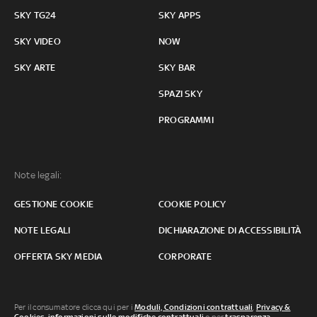
SKY TG24
SKY APPS
SKY VIDEO
NOW
SKY ARTE
SKY BAR
SPAZI SKY
PROGRAMMI
Note legali:
GESTIONE COOKIE
COOKIE POLICY
NOTE LEGALI
DICHIARAZIONE DI ACCESSIBILITÀ
OFFERTA SKY MEDIA
CORPORATE
Per il consumatore clicca qui per i
Moduli, Condizioni contrattuali
,
Privacy &
Cookies
,
informazioni sulle modifiche contrattuali
o per
trasparenza