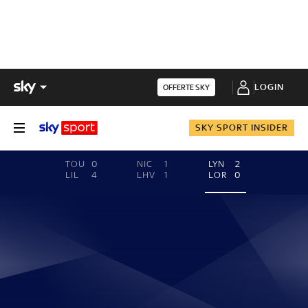
LOGIN
OFFERTE SKY
SKY SPORT INSIDER
TOU
0
NIC
1
LYN
2
LIL
4
LHV
1
LOR
0