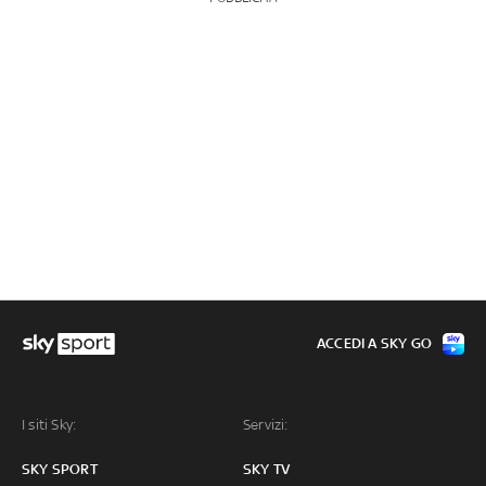
ACCEDI A SKY GO
I siti Sky:
Servizi:
SKY SPORT
SKY TV