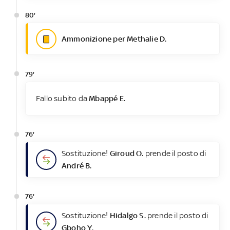
80'
Ammonizione per Methalie D.
79'
Fallo subito da
Mbappé E.
76'
Sostituzione!
Giroud O.
prende il posto di
André B.
76'
Sostituzione!
Hidalgo S.
prende il posto di
Gboho Y.