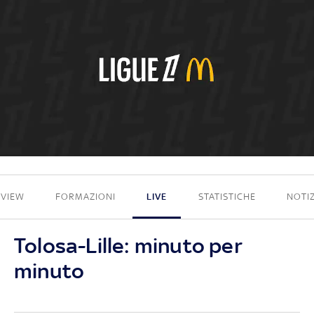
0 - 4
EVIEW
FORMAZIONI
LIVE
STATISTICHE
NOTIZ
Tolosa-Lille: minuto per
minuto