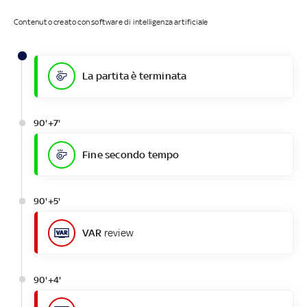
Contenuto creato con software di intelligenza artificiale
La partita è terminata
90'+7'
Fine secondo tempo
90'+5'
VAR
review
90'+4'