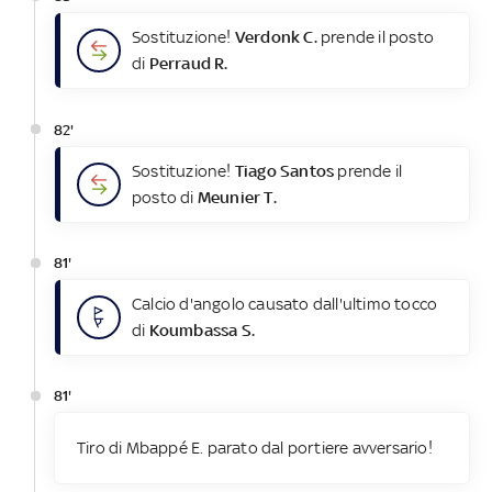
Sostituzione!
Verdonk C.
prende il posto
di
Perraud R.
82'
Sostituzione!
Tiago Santos
prende il
posto di
Meunier T.
81'
Calcio d'angolo causato dall'ultimo tocco
di
Koumbassa S.
81'
Tiro di Mbappé E. parato dal portiere avversario!