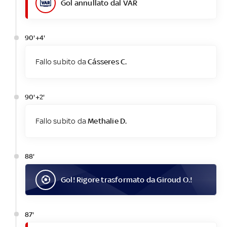
Gol annullato dal VAR
90'+4'
Fallo subito da
Cásseres C.
90'+2'
Fallo subito da
Methalie D.
88'
Gol
! Rigore trasformato da
Giroud O.
!
87'