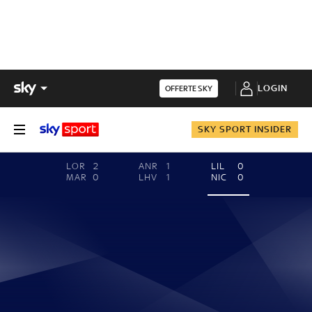
LOGIN
OFFERTE SKY
SKY SPORT INSIDER
LOR
2
ANR
1
LIL
0
MAR
0
LHV
1
NIC
0