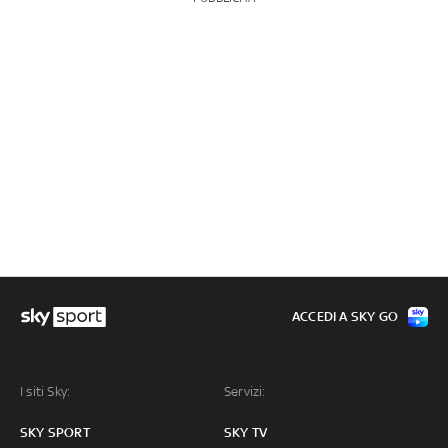
ACCEDI A SKY GO
I siti Sky:
Servizi:
SKY SPORT
SKY TV