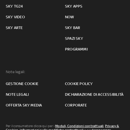
SKY TG24
SKY APPS
SKY VIDEO
NOW
SKY ARTE
SKY BAR
SPAZI SKY
PROGRAMMI
Note legali:
GESTIONE COOKIE
COOKIE POLICY
NOTE LEGALI
DICHIARAZIONE DI ACCESSIBILITÀ
OFFERTA SKY MEDIA
CORPORATE
Per il consumatore clicca qui per i
Moduli, Condizioni contrattuali
,
Privacy &
Cookies
,
informazioni sulle modifiche contrattuali
o per
trasparenza