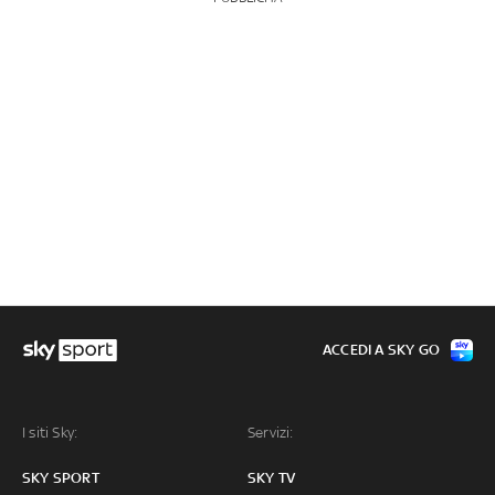
ACCEDI A SKY GO
I siti Sky:
Servizi:
SKY SPORT
SKY TV