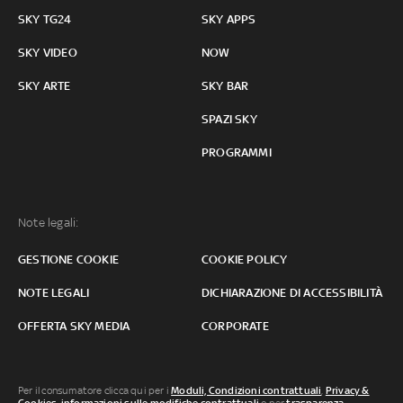
SKY TG24
SKY APPS
SKY VIDEO
NOW
SKY ARTE
SKY BAR
SPAZI SKY
PROGRAMMI
Note legali:
GESTIONE COOKIE
COOKIE POLICY
NOTE LEGALI
DICHIARAZIONE DI ACCESSIBILITÀ
OFFERTA SKY MEDIA
CORPORATE
Per il consumatore clicca qui per i
Moduli, Condizioni contrattuali
,
Privacy &
Cookies
,
informazioni sulle modifiche contrattuali
o per
trasparenza