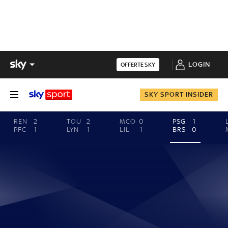
LOGIN
OFFERTE SKY
SKY SPORT INSIDER
REN
2
TOU
2
MCO
0
PSG
1
PFC
1
LYN
1
LIL
1
BRS
0