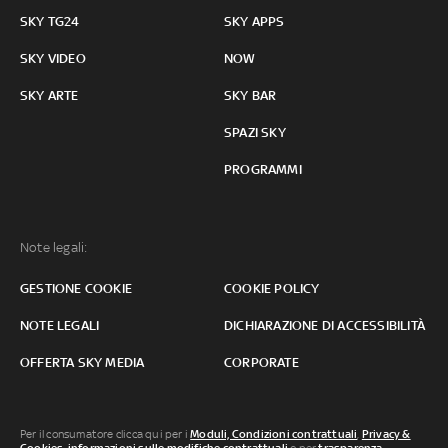
SKY TG24
SKY APPS
SKY VIDEO
NOW
SKY ARTE
SKY BAR
SPAZI SKY
PROGRAMMI
Note legali:
GESTIONE COOKIE
COOKIE POLICY
NOTE LEGALI
DICHIARAZIONE DI ACCESSIBILITÀ
OFFERTA SKY MEDIA
CORPORATE
Per il consumatore clicca qui per i
Moduli, Condizioni contrattuali
,
Privacy &
Cookies
,
informazioni sulle modifiche contrattuali
o per
trasparenza