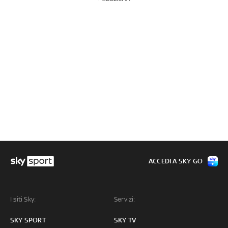
ACCEDI A SKY GO
I siti Sky:
Servizi:
SKY SPORT
SKY TV