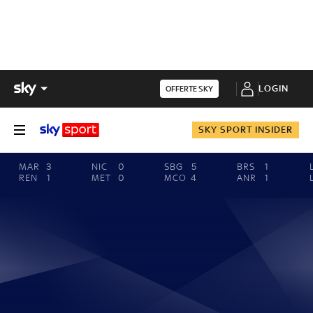
LOGIN
OFFERTE SKY
SKY SPORT INSIDER
MAR
3
NIC
0
SBG
5
BRS
1
REN
1
MET
0
MCO
4
ANR
1