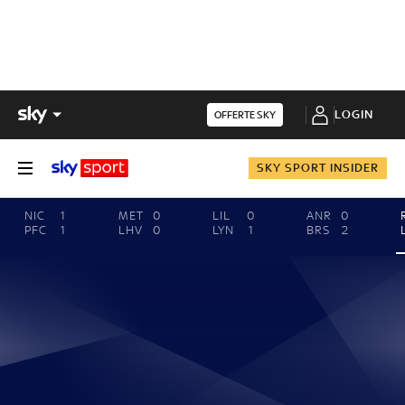
LOGIN
OFFERTE SKY
SKY SPORT INSIDER
NIC
1
MET
0
LIL
0
ANR
0
PFC
1
LHV
0
LYN
1
BRS
2