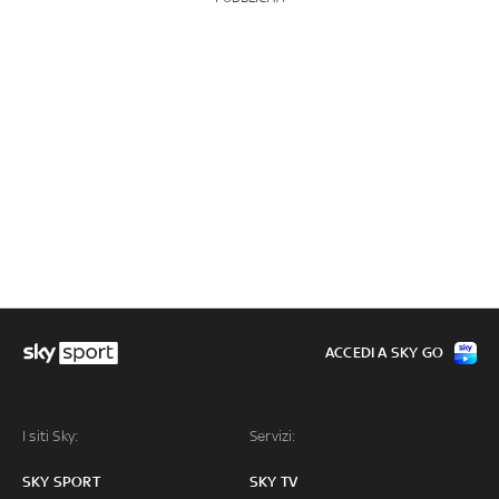
ACCEDI A SKY GO
I siti Sky:
Servizi:
SKY SPORT
SKY TV