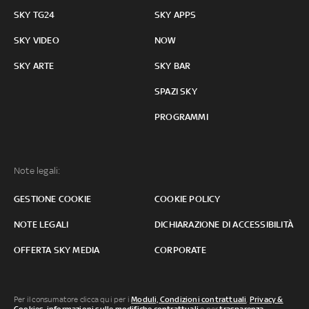
SKY TG24
SKY APPS
SKY VIDEO
NOW
SKY ARTE
SKY BAR
SPAZI SKY
PROGRAMMI
Note legali:
GESTIONE COOKIE
COOKIE POLICY
NOTE LEGALI
DICHIARAZIONE DI ACCESSIBILITÀ
OFFERTA SKY MEDIA
CORPORATE
Per il consumatore clicca qui per i
Moduli, Condizioni contrattuali
,
Privacy &
Cookies
,
informazioni sulle modifiche contrattuali
o per
trasparenza