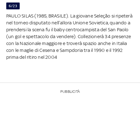
6/23
PAULO SILAS (1985, BRASILE). La giovane Seleção si ripeterà
nel torneo disputato nell’allora Unione Sovietica, quando a
prendersi la scena fu il baby centrocampista del San Paolo
(un gol e spettacolo da vendere). Collezionerà 34 presenze
con la Nazionale maggiore e troverà spazio anche in Italia
con le maglie di Cesena e Sampdoria tra il 1990 e il 1992
prima del ritiro nel 2004
PUBBLICITÀ