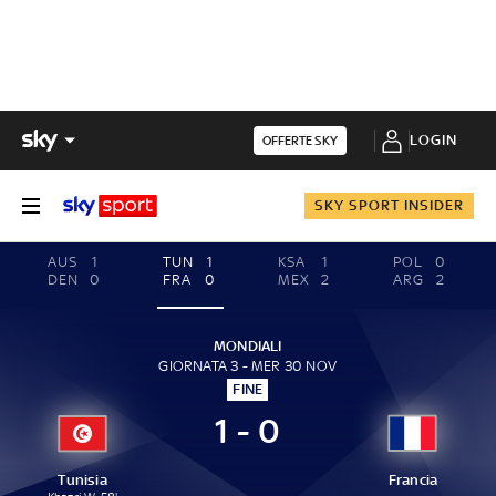
LOGIN
OFFERTE SKY
SKY SPORT INSIDER
AUS
1
TUN
1
KSA
1
POL
0
DEN
0
FRA
0
MEX
2
ARG
2
MONDIALI
GIORNATA 3 - MER 30 NOV
FINE
1 - 0
Tunisia
Francia