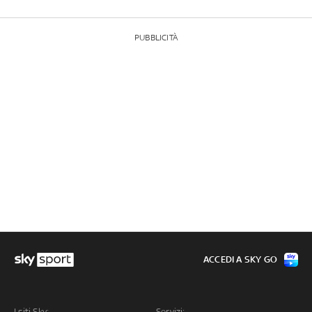
PUBBLICITÀ
ACCEDI A SKY GO
I siti Sky:
Servizi: