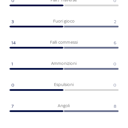
0
0
Fuori gioco
3
2
Falli commessi
14
6
Ammonizioni
1
0
Espulsioni
0
0
Angoli
7
8