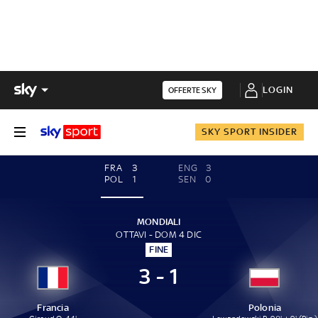
LOGIN
OFFERTE SKY
SKY SPORT INSIDER
FRA
3
ENG
3
POL
1
SEN
0
MONDIALI
OTTAVI - DOM 4 DIC
FINE
3 - 1
Francia
Polonia