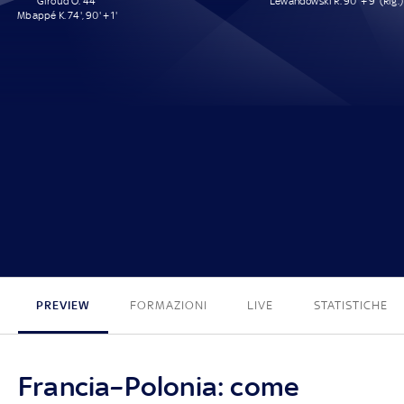
Giroud O. 44'
Lewandowski R. 90' + 9' (Rig.)
Mbappé K. 74', 90' + 1'
3 - 1
PREVIEW
FORMAZIONI
LIVE
STATISTICHE
Francia–Polonia: come