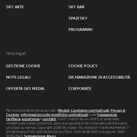
SKY ARTE
SKY BAR
SPAZI SKY
PROGRAMMI
Note legali:
GESTIONE COOKIE
COOKIE POLICY
NOTE LEGALI
DICHIARAZIONE DI ACCESSIBILITÀ
OFFERTA SKY MEDIA
CORPORATE
Per il consumatore clicca qui per i
Moduli, Condizioni contrattuali
,
Privacy &
Cookies
,
informazioni sulle modifiche contrattuali
o per
trasparenza
tariffaria
,
assistenza
e
contatti
. Tutti i marchi Sky e i diritti di proprietà
intellettuale in essi contenuti, sono di proprietà di Sky international AG e sono
utilizzati su licenza. Copyright 2026 Sky Italia - Sky Italia Srl Via Monte Penice, 7 -
20138 Milano P.IVA 04619241005. SkyTG24: ISSN 3035-1537 e SkySport: ISSN
3035-1545.
Segnalazione Abusi