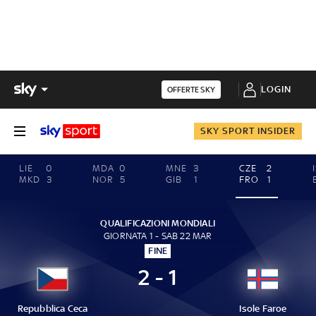
LOGIN
OFFERTE SKY
SKY SPORT INSIDER
LIE
0
MDA
0
MNE
3
CZE
2
MKD
3
NOR
5
GIB
1
FRO
1
QUALIFICAZIONI MONDIALI
GIORNATA 1 - SAB 22 MAR
FINE
2 - 1
Repubblica Ceca
Isole Faroe