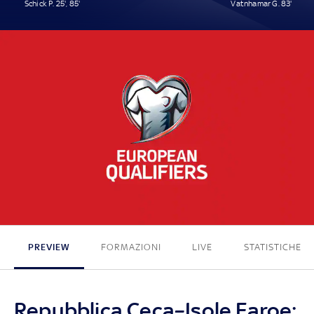
Schick P. 25', 85'
Vatnhamar G. 83'
2 - 1
PREVIEW
FORMAZIONI
LIVE
STATISTICHE
Repubblica Ceca–Isole Faroe: