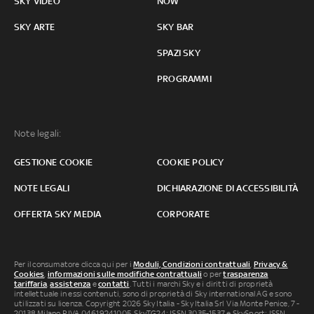
SKY VIDEO
NOW
SKY ARTE
SKY BAR
SPAZI SKY
PROGRAMMI
Note legali:
GESTIONE COOKIE
COOKIE POLICY
NOTE LEGALI
DICHIARAZIONE DI ACCESSIBILITÀ
OFFERTA SKY MEDIA
CORPORATE
Per il consumatore clicca qui per i
Moduli, Condizioni contrattuali
,
Privacy &
Cookies
,
informazioni sulle modifiche contrattuali
o per
trasparenza
tariffaria
,
assistenza
e
contatti
. Tutti i marchi Sky e i diritti di proprietà
intellettuale in essi contenuti, sono di proprietà di Sky international AG e sono
utilizzati su licenza. Copyright 2026 Sky Italia - Sky Italia Srl Via Monte Penice, 7 -
20138 Milano P.IVA 04619241005. SkyTG24: ISSN 3035-1537 e SkySport: ISSN