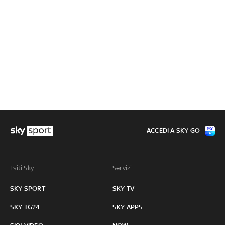
ACCEDI A SKY GO
I siti Sky:
Servizi:
SKY SPORT
SKY TV
SKY TG24
SKY APPS