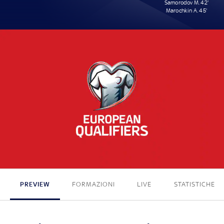
Samorodov M. 42'
Marochkin A. 45'
0 - 2
PREVIEW
FORMAZIONI
LIVE
STATISTICHE