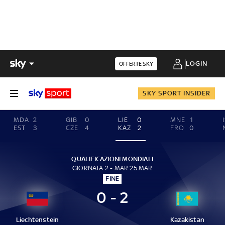
LOGIN
OFFERTE SKY
SKY SPORT INSIDER
MDA
2
GIB
0
LIE
0
MNE
1
EST
3
CZE
4
KAZ
2
FRO
0
QUALIFICAZIONI MONDIALI
GIORNATA 2 - MAR 25 MAR
FINE
0 - 2
Liechtenstein
Kazakistan