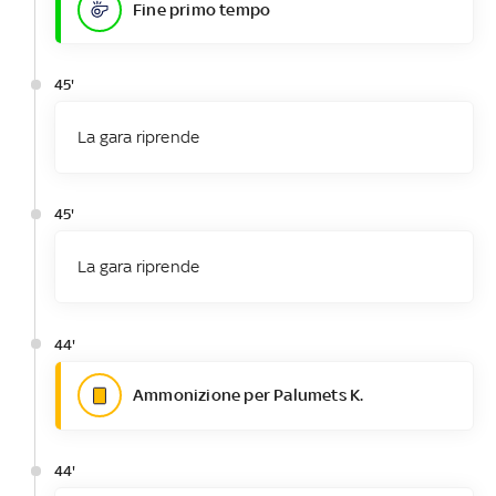
Fine primo tempo
45'
La gara riprende
45'
La gara riprende
44'
Ammonizione per Palumets K.
44'