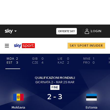
LOGIN
OFFERTE SKY
SKY SPORT INSIDER
MDA
2
GIB
0
LIE
0
MNE
1
EST
3
CZE
4
KAZ
2
FRO
0
QUALIFICAZIONI MONDIALI
GIORNATA 2 - MAR 25 MAR
FINE
2 - 3
Moldavia
Estonia