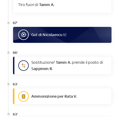
Tiro fuori di
Tamm A.
67'
Gol
di
Nicolaescu I.
!
66'
Sostituzione!
Tamm A.
prende il posto di
Sappinen R.
63'
Ammonizione per Rata V.
63'