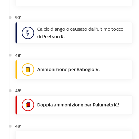
50'
Calcio d'angolo causato dall'ultimo tocco
di
Peetson R.
48'
Ammonizione per Baboglo V.
48'
Doppia ammonizione per Palumets K.!
48'