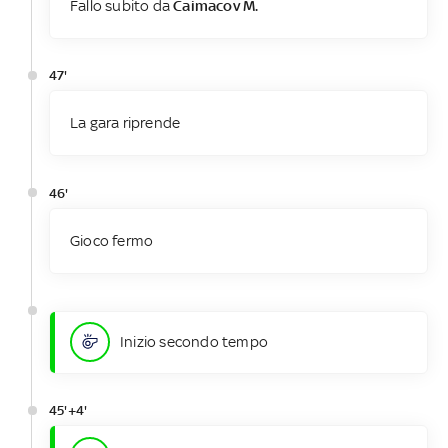
Fallo subito da
Caimacov M.
47'
La gara riprende
46'
Gioco fermo
Inizio secondo tempo
45'+4'