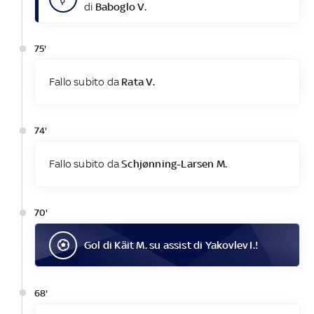
di
Baboglo V.
75'
Fallo subito da
Rata V.
74'
Fallo subito da
Schjønning-Larsen M.
70'
Gol
di
Käit M.
su assist di
Yakovlev I.
!
68'