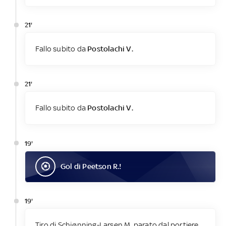
21'
Fallo subito da
Postolachi V.
21'
Fallo subito da
Postolachi V.
19'
Gol
di
Peetson R.
!
19'
Tiro di Schjønning-Larsen M. parato dal portiere