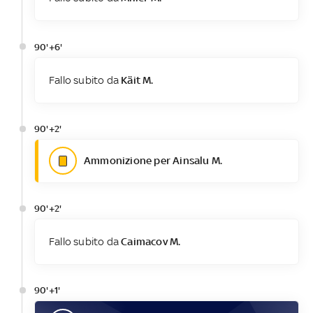
90'+6'
Fallo subito da
Käit M.
90'+2'
Ammonizione per Ainsalu M.
90'+2'
Fallo subito da
Caimacov M.
90'+1'