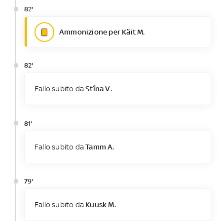
82'
Ammonizione per Käit M.
82'
Fallo subito da
Stîna V.
81'
Fallo subito da
Tamm A.
79'
Fallo subito da
Kuusk M.