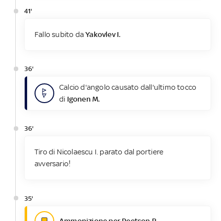
41'
Fallo subito da
Yakovlev I.
36'
Calcio d'angolo causato dall'ultimo tocco
di
Igonen M.
36'
Tiro di Nicolaescu I. parato dal portiere
avversario!
35'
Ammonizione per Peetson R.