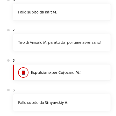
Fallo subito da
Käit M.
7'
Tiro di Ainsalu M. parato dal portiere avversario!
5'
Espulsione per Cojocaru M.!
5'
Fallo subito da
Sinyavskiy V.