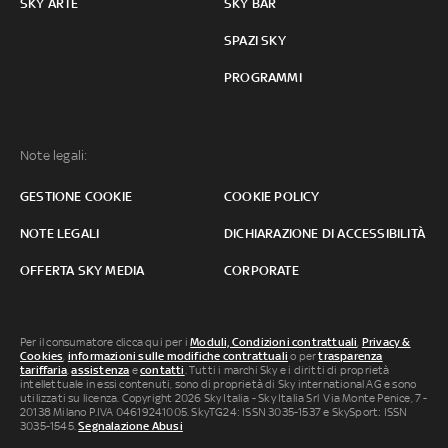
SKY ARTE
SKY BAR
SPAZI SKY
PROGRAMMI
Note legali:
GESTIONE COOKIE
COOKIE POLICY
NOTE LEGALI
DICHIARAZIONE DI ACCESSIBILITÀ
OFFERTA SKY MEDIA
CORPORATE
Per il consumatore clicca qui per i
Moduli, Condizioni contrattuali
,
Privacy &
Cookies
,
informazioni sulle modifiche contrattuali
o per
trasparenza
tariffaria
,
assistenza
e
contatti
. Tutti i marchi Sky e i diritti di proprietà
intellettuale in essi contenuti, sono di proprietà di Sky international AG e sono
utilizzati su licenza. Copyright 2026 Sky Italia - Sky Italia Srl Via Monte Penice, 7 -
20138 Milano P.IVA 04619241005. SkyTG24: ISSN 3035-1537 e SkySport: ISSN
3035-1545.
Segnalazione Abusi