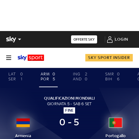
LOGIN
OFFERTE SKY
SKY SPORT INSIDER
LAT
0
ARM
0
ING
2
SMR
0
SER
1
POR
5
AND
0
BIH
6
QUALIFICAZIONI MONDIALI
GIORNATA 5 - SAB 6 SET
FINE
0 - 5
Armenia
Portogallo