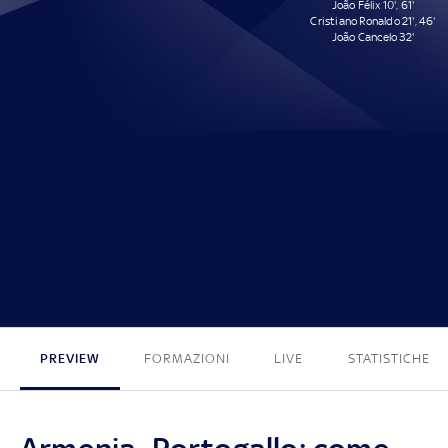
João Félix 10', 61'
Cristiano Ronaldo 21', 46'
João Cancelo 32'
0 - 5
PREVIEW
FORMAZIONI
LIVE
STATISTICHE