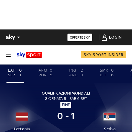
LOGIN
OFFERTE SKY
SKY SPORT INSIDER
LAT
0
ARM
0
ING
2
SMR
0
SER
1
POR
5
AND
0
BIH
6
QUALIFICAZIONI MONDIALI
GIORNATA 5 - SAB 6 SET
FINE
0 - 1
Lettonia
Serbia