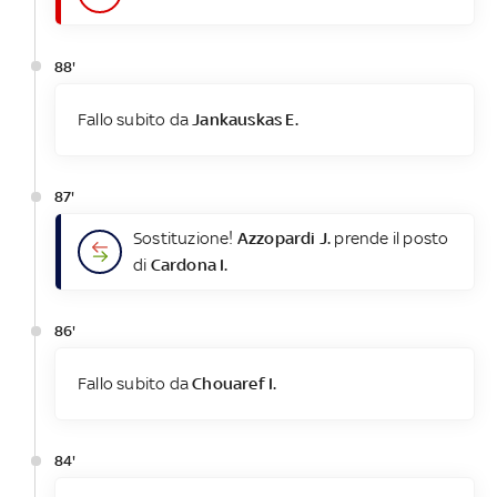
88'
Fallo subito da
Jankauskas E.
87'
Sostituzione!
Azzopardi J.
prende il posto
di
Cardona I.
86'
Fallo subito da
Chouaref I.
84'