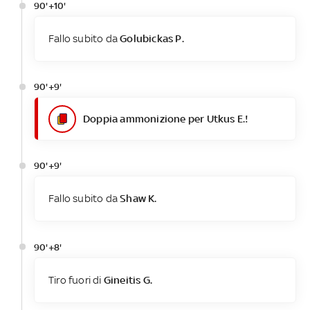
90'+10'
Fallo subito da
Golubickas P.
90'+9'
Doppia ammonizione per Utkus E.!
90'+9'
Fallo subito da
Shaw K.
90'+8'
Tiro fuori di
Gineitis G.