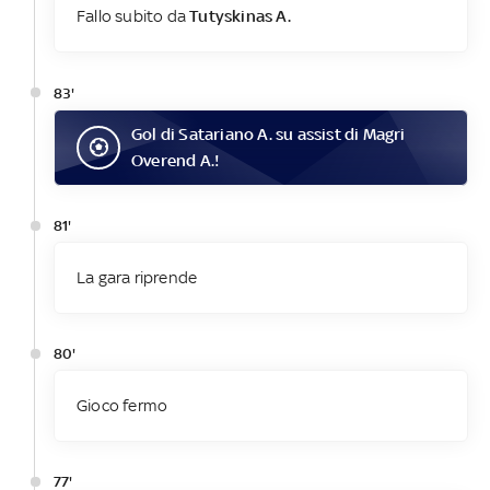
Fallo subito da
Tutyskinas A.
83'
Gol
di
Satariano A.
su assist di
Magri
Overend A.
!
81'
La gara riprende
80'
Gioco fermo
77'