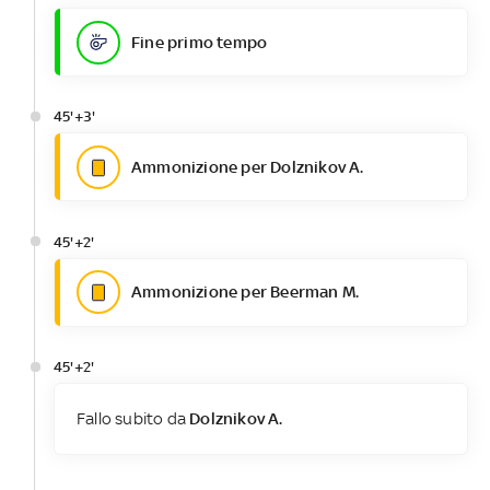
Fine primo tempo
45'+3'
Ammonizione per Dolznikov A.
45'+2'
Ammonizione per Beerman M.
45'+2'
Fallo subito da
Dolznikov A.