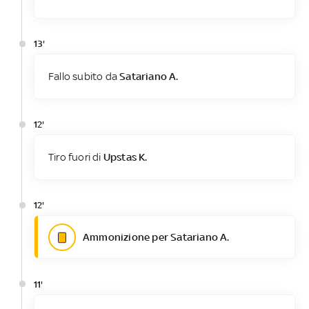
13'
Fallo subito da
Satariano A.
12'
Tiro fuori di
Upstas K.
12'
Ammonizione per Satariano A.
11'