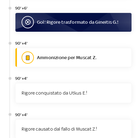
90'+6'
Gol
! Rigore trasformato da
Gineitis G.
!
90'+4'
Ammonizione per Muscat Z.
90'+4'
Rigore conquistato da Utkus E.!
90'+4'
Rigore causato dal fallo di Muscat Z.!