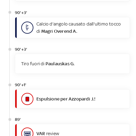
90'+3'
Calcio d'angolo causato dall'ultimo tocco
di
Magri Overend A.
90'+3'
Tiro fuori di
Paulauskas G.
90'+1'
Espulsione per Azzopardi J.!
89'
VAR
review