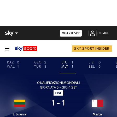
LOGIN
OFFERTE SKY
SKY SPORT INSIDER
KAZ
0
GEO
2
LTU
1
LIE
0
WAL
1
TUR
3
MLT
1
BEL
6
QUALIFICAZIONI MONDIALI
GIORNATA 5 - GIO 4 SET
FINE
1 - 1
Lituania
Malta