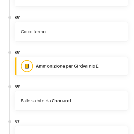
35'
Gioco fermo
35'
Ammonizione per Girdvainis E.
35'
Fallo subito da
Chouaref I.
33'