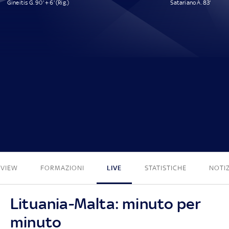
Gineitis G. 90' + 6' (Rig.)
Satariano A. 83'
1 - 1
EVIEW
FORMAZIONI
LIVE
STATISTICHE
NOTIZ
Lituania-Malta: minuto per
minuto