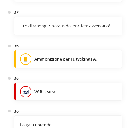
37'
Tiro di Mbong P. parato dal portiere avversario!
36'
Ammonizione per Tutyskinas A.
36'
VAR
review
36'
La gara riprende