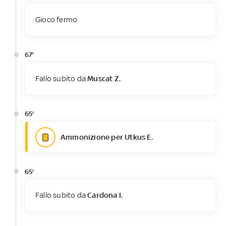
Gioco fermo
67'
Fallo subito da
Muscat Z.
65'
Ammonizione per Utkus E.
65'
Fallo subito da
Cardona I.