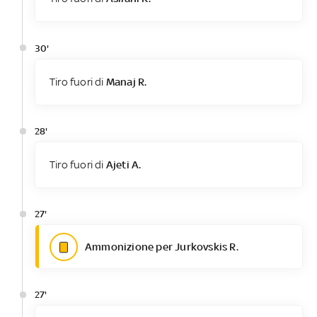
30'
Tiro fuori di
Manaj R.
28'
Tiro fuori di
Ajeti A.
27'
Ammonizione per Jurkovskis R.
27'