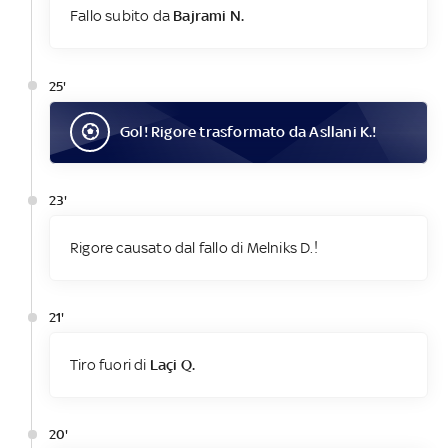
Fallo subito da
Bajrami N.
25'
Gol
! Rigore trasformato da
Asllani K.
!
23'
Rigore causato dal fallo di Melniks D.!
21'
Tiro fuori di
Laçi Q.
20'