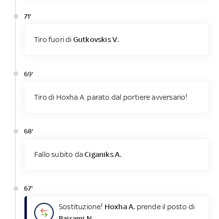
71'
Tiro fuori di
Gutkovskis V.
69'
Tiro di Hoxha A. parato dal portiere avversario!
68'
Fallo subito da
Ciganiks A.
67'
Sostituzione!
Hoxha A.
prende il posto di
Bajrami N.