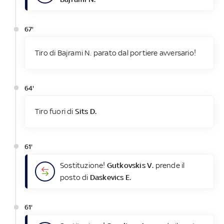
67'
Tiro di Bajrami N. parato dal portiere avversario!
64'
Tiro fuori di
Sits D.
61'
Sostituzione!
Gutkovskis V.
prende il
posto di
Daskevics E.
61'