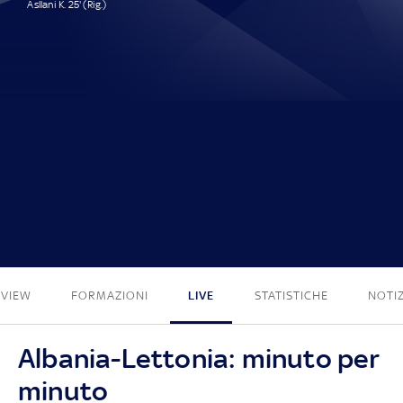
Asllani K. 25' (Rig.)
1 - 0
EVIEW
FORMAZIONI
LIVE
STATISTICHE
NOTIZ
Albania-Lettonia: minuto per
minuto