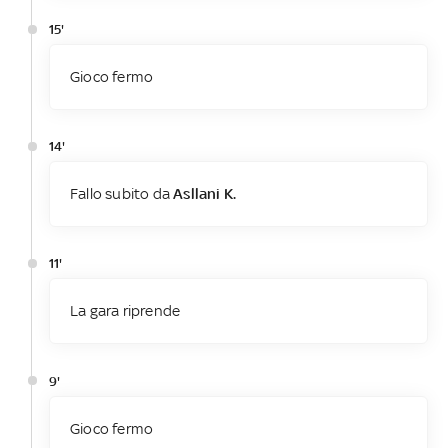
15'
Gioco fermo
14'
Fallo subito da
Asllani K.
11'
La gara riprende
9'
Gioco fermo