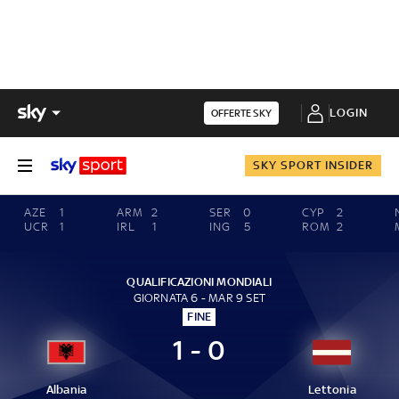
LOGIN
OFFERTE SKY
SKY SPORT INSIDER
AZE
1
ARM
2
SER
0
CYP
2
UCR
1
IRL
1
ING
5
ROM
2
QUALIFICAZIONI MONDIALI
GIORNATA 6 - MAR 9 SET
FINE
1 - 0
Albania
Lettonia