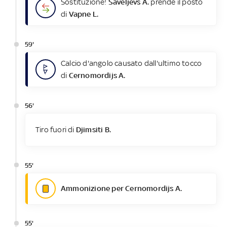
Sostituzione!
Saveljevs A.
prende il posto
di
Vapne L.
59'
Calcio d'angolo causato dall'ultimo tocco
di
Cernomordijs A.
56'
Tiro fuori di
Djimsiti B.
55'
Ammonizione per Cernomordijs A.
55'