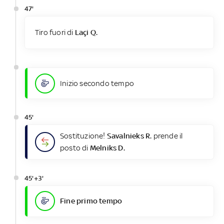
47'
Tiro fuori di
Laçi Q.
Inizio secondo tempo
45'
Sostituzione!
Savalnieks R.
prende il
posto di
Melniks D.
45'+3'
Fine primo tempo