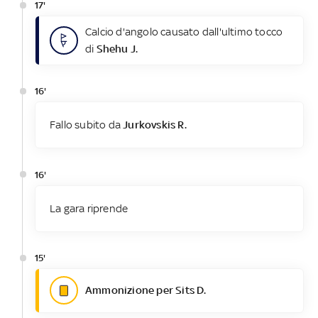
17'
Calcio d'angolo causato dall'ultimo tocco
di
Shehu J.
16'
Fallo subito da
Jurkovskis R.
16'
La gara riprende
15'
Ammonizione per Sits D.