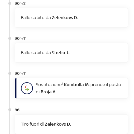
90'+2'
Fallo subito da
Zelenkovs D.
90'+1'
Fallo subito da
Shehu J.
90'+1'
Sostituzione!
Kumbulla M.
prende il posto
di
Broja A.
86'
Tiro fuori di
Zelenkovs D.