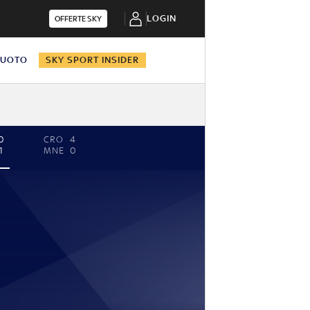
LOGIN
OFFERTE SKY
NUOTO
SKY SPORT INSIDER
0
CRO
4
1
MNE
0