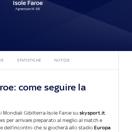
Isole Faroe
Agnarsson M. 68'
0 - 1
VE
STATISTICHE
NOTIZIE
aroe: come seguire la
ni Mondiali Gibilterra-Isole Faroe su
skysport.it
.
ews per arrivare preparato al meglio al match e
ve dell’incontro che si giocherà allo stadio
Europa