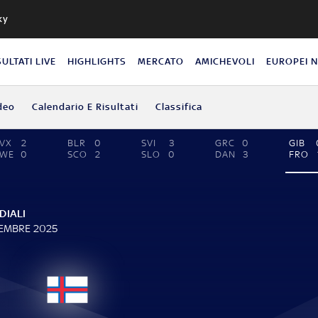
ky
SULTATI LIVE
HIGHLIGHTS
MERCATO
AMICHEVOLI
EUROPEI 
deo
Calendario E Risultati
Classifica
VX
2
BLR
0
SVI
3
GRC
0
GIB
SWE
0
SCO
2
SLO
0
DAN
3
FRO
DIALI
TEMBRE 2025