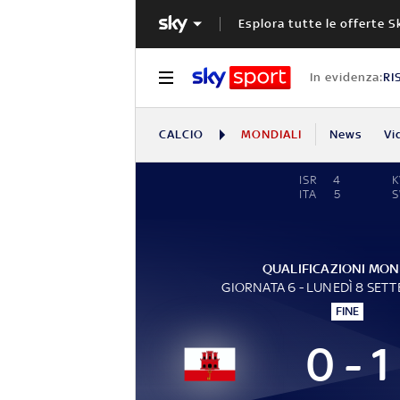
Esplora tutte le offerte S
In evidenza:
RI
CALCIO
MONDIALI
News
Vi
ISR
4
K
ITA
5
QUALIFICAZIONI MON
GIORNATA 6 - LUNEDÌ 8 SET
FINE
0 - 1