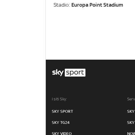
Stadio:
Europa Point Stadium
I siti Sky:
Serv
SKY SPORT
SKY
SKY TG24
SKY
SKY VIDEO
NO