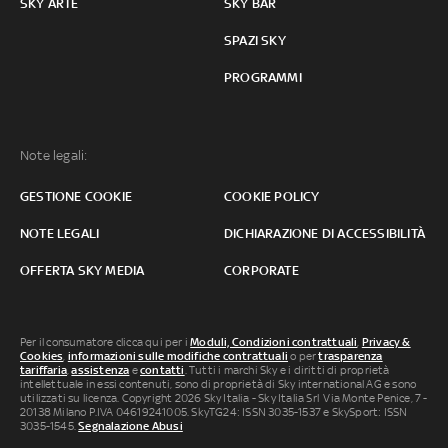
SKY ARTE
SKY BAR
SPAZI SKY
PROGRAMMI
Note legali:
GESTIONE COOKIE
COOKIE POLICY
NOTE LEGALI
DICHIARAZIONE DI ACCESSIBILITÀ
OFFERTA SKY MEDIA
CORPORATE
Per il consumatore clicca qui per i
Moduli, Condizioni contrattuali
,
Privacy &
Cookies
,
informazioni sulle modifiche contrattuali
o per
trasparenza
tariffaria
,
assistenza
e
contatti
. Tutti i marchi Sky e i diritti di proprietà
intellettuale in essi contenuti, sono di proprietà di Sky international AG e sono
utilizzati su licenza. Copyright 2026 Sky Italia - Sky Italia Srl Via Monte Penice, 7 -
20138 Milano P.IVA 04619241005. SkyTG24: ISSN 3035-1537 e SkySport: ISSN
3035-1545.
Segnalazione Abusi