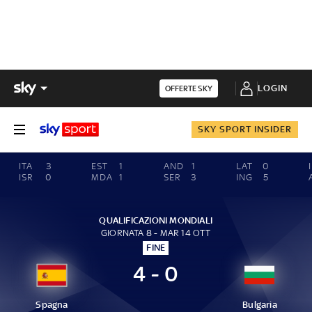
LOGIN
OFFERTE SKY
SKY SPORT INSIDER
ITA
3
EST
1
AND
1
LAT
0
ISR
0
MDA
1
SER
3
ING
5
QUALIFICAZIONI MONDIALI
GIORNATA 8 - MAR 14 OTT
FINE
4 - 0
Spagna
Bulgaria