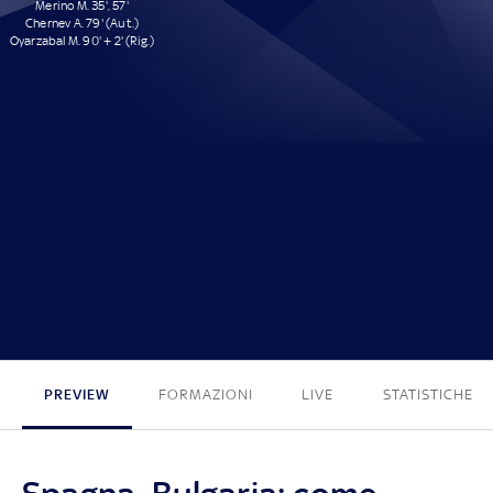
Merino M. 35', 57'
Chernev A. 79' (Aut.)
Oyarzabal M. 90' + 2' (Rig.)
4 - 0
PREVIEW
FORMAZIONI
LIVE
STATISTICHE