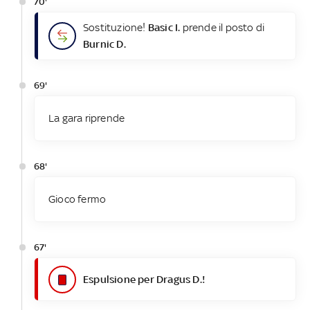
70'
Sostituzione!
Basic I.
prende il posto di
Burnic D.
69'
La gara riprende
68'
Gioco fermo
67'
Espulsione per Dragus D.!