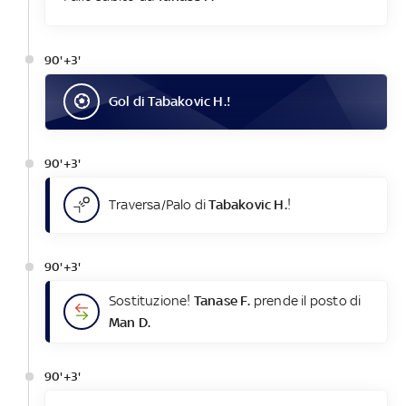
90'+3'
Gol
di
Tabakovic H.
!
90'+3'
Traversa/Palo di
Tabakovic H.
!
90'+3'
Sostituzione!
Tanase F.
prende il posto di
Man D.
90'+3'