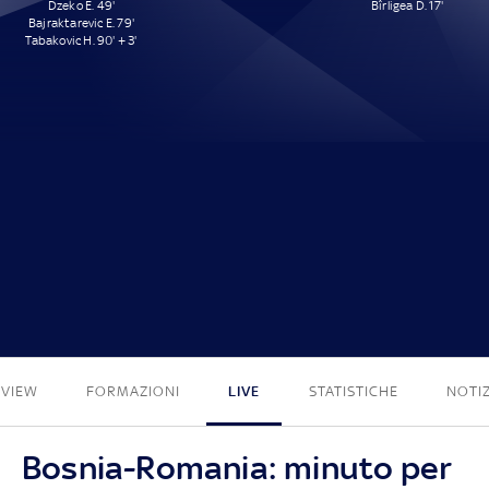
Dzeko E. 49'
Bîrligea D. 17'
Bajraktarevic E. 79'
Tabakovic H. 90' + 3'
3 - 1
EVIEW
FORMAZIONI
LIVE
STATISTICHE
NOTIZ
Bosnia-Romania: minuto per