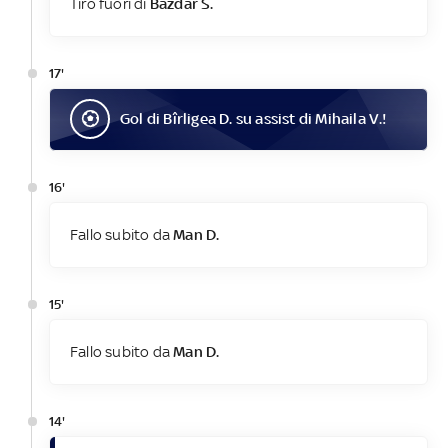
Tiro fuori di
Bazdar S.
17'
Gol
di
Bîrligea D.
su assist di
Mihaila V.
!
16'
Fallo subito da
Man D.
15'
Fallo subito da
Man D.
14'