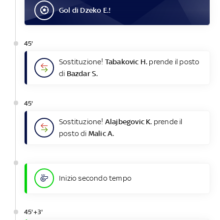
Gol
di
Dzeko E.
!
45'
Sostituzione!
Tabakovic H.
prende il posto
di
Bazdar S.
45'
Sostituzione!
Alajbegovic K.
prende il
posto di
Malic A.
Inizio secondo tempo
45'+3'