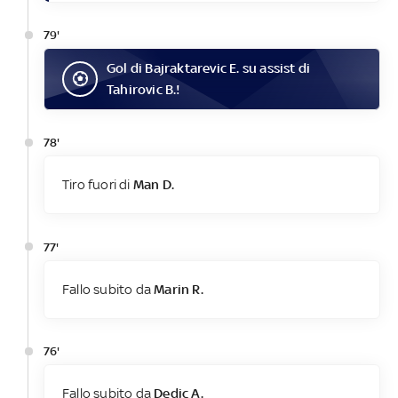
79'
Gol
di
Bajraktarevic E.
su assist di
Tahirovic B.
!
78'
Tiro fuori di
Man D.
77'
Fallo subito da
Marin R.
76'
Fallo subito da
Dedic A.