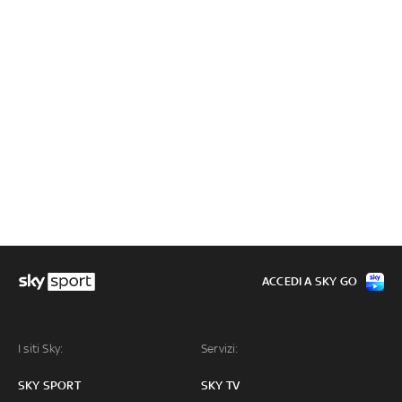
ACCEDI A SKY GO
I siti Sky:
Servizi:
SKY SPORT
SKY TV