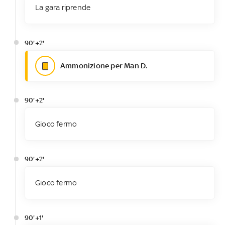
La gara riprende
90'+2'
Ammonizione per Man D.
90'+2'
Gioco fermo
90'+2'
Gioco fermo
90'+1'