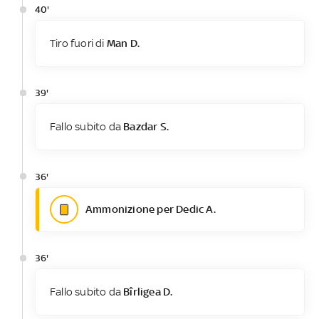
40'
Tiro fuori di
Man D.
39'
Fallo subito da
Bazdar S.
36'
Ammonizione per Dedic A.
36'
Fallo subito da
Bîrligea D.