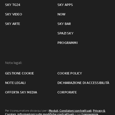
SKY TG24
SKY APPS
SKY VIDEO
NOW
SKY ARTE
SKY BAR
SPAZI SKY
PROGRAMMI
Note legali:
GESTIONE COOKIE
COOKIE POLICY
NOTE LEGALI
DICHIARAZIONE DI ACCESSIBILITÀ
OFFERTA SKY MEDIA
CORPORATE
Per il consumatore clicca qui per i
Moduli, Condizioni contrattuali
,
Privacy &
Cookies
,
informazioni sulle modifiche contrattuali
o per
trasparenza