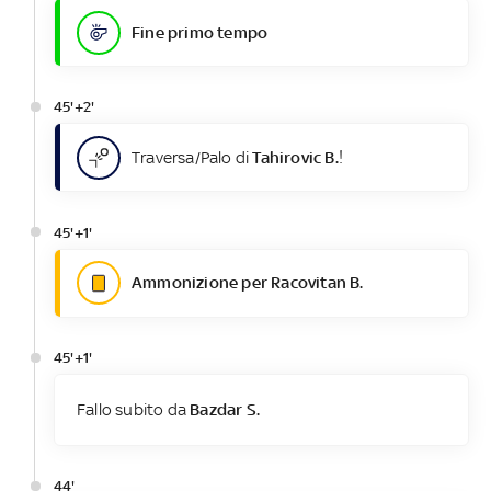
Fine primo tempo
45'+2'
Traversa/Palo di
Tahirovic B.
!
45'+1'
Ammonizione per Racovitan B.
45'+1'
Fallo subito da
Bazdar S.
44'