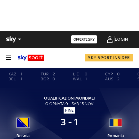
LOGIN
OFFERTE SKY
SKY SPORT INSIDER
KAZ
1
TUR
2
LIE
0
CYP
0
BEL
1
BGR
0
WAL
1
AUS
2
QUALIFICAZIONI MONDIALI
GIORNATA 9 - SAB 15 NOV
FINE
3 - 1
Bosnia
Romania