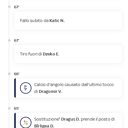
67'
Fallo subito da
Katic N.
67'
Tiro fuori di
Dzeko E.
66'
Calcio d'angolo causato dall'ultimo tocco
di
Dragomir V.
65'
Sostituzione!
Dragus D.
prende il posto di
Bîrligea D.