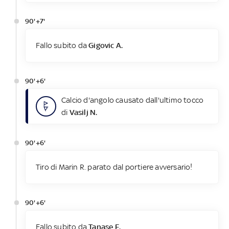
90'+7'
Fallo subito da
Gigovic A.
90'+6'
Calcio d'angolo causato dall'ultimo tocco
di
Vasilj N.
90'+6'
Tiro di Marin R. parato dal portiere avversario!
90'+6'
Fallo subito da
Tanase F.