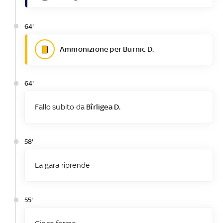
64'
Ammonizione per Burnic D.
64'
Fallo subito da
Bîrligea D.
58'
La gara riprende
55'