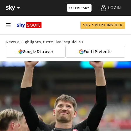
LOGIN
OFFERTE SKY
SKY SPORT INSIDER
News e Highlights, tutto live: seguici su
Google Discover
Fonti Preferite