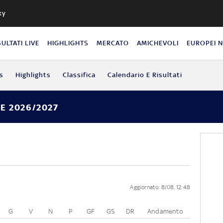
ky
SULTATI LIVE
HIGHLIGHTS
MERCATO
AMICHEVOLI
EUROPEI 
s
Highlights
Classifica
Calendario E Risultati
E 2026/2027
Aggiornato: 8/08, 12:48
G
V
N
P
GF
GS
DR
Andamento