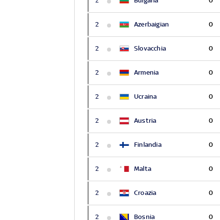
2
Bulgaria
0
2
Azerbaigian
0
2
Slovacchia
0
2
Armenia
0
2
Ucraina
0
2
Austria
0
2
Finlandia
0
2
Malta
0
2
Croazia
0
2
Bosnia
0