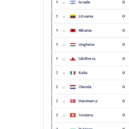
1
Israele
0
1
Lituania
0
1
Albania
0
1
Ungheria
0
1
Gibilterra
0
2
Italia
0
2
Olanda
0
2
Danimarca
0
2
Svizzera
0