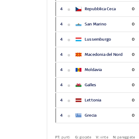
4
Repubblica Ceca
0
4
San Marino
0
4
Lussemburgo
0
4
Macedonia del Nord
0
4
Moldavia
0
4
Galles
0
4
Lettonia
0
4
Grecia
0
PT:
punti
G:
giocate
V:
vinte
N:
pareggiate