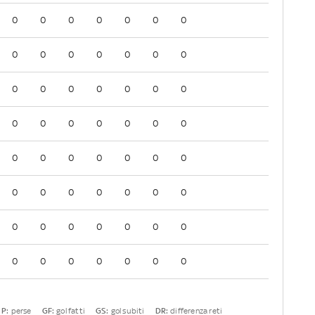
0
0
0
0
0
0
0
0
0
0
0
0
0
0
0
0
0
0
0
0
0
0
0
0
0
0
0
0
0
0
0
0
0
0
0
0
0
0
0
0
0
0
0
0
0
0
0
0
0
0
0
0
0
0
0
0
P:
perse
GF:
gol fatti
GS:
gol subiti
DR:
differenza reti