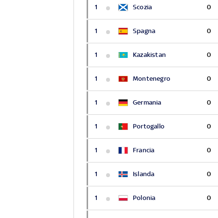
1
Scozia
0
1
Spagna
0
1
Kazakistan
0
1
Montenegro
0
1
Germania
0
1
Portogallo
0
1
Francia
0
1
Islanda
0
1
Polonia
0