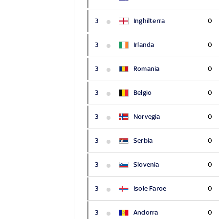
3
Inghilterra
0
3
Irlanda
0
3
Romania
0
3
Belgio
0
3
Norvegia
0
3
Serbia
0
3
Slovenia
0
3
Isole Faroe
0
3
Andorra
0