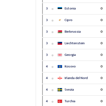
3
Estonia
0
3
Cipro
0
3
Bielorussia
0
3
Liechtenstein
0
3
Georgia
0
4
Kosovo
0
4
Irlanda del Nord
0
4
Svezia
0
4
Turchia
0