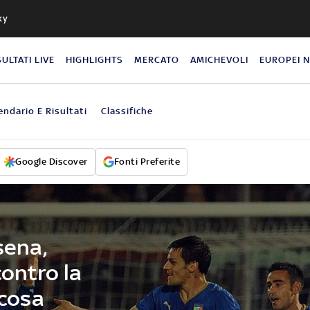
ky
SULTATI LIVE
HIGHLIGHTS
MERCATO
AMICHEVOLI
EUROPEI 
endario E Risultati
Classifiche
Google Discover
Fonti Preferite
sena,
contro la
 cosa