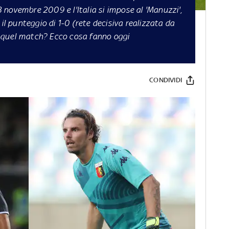
18 novembre 2009 e l'Italia si impose al 'Manuzzi',
 il punteggio di 1-0 (rete decisiva realizzata da
di quel match? Ecco cosa fanno oggi
CONDIVIDI