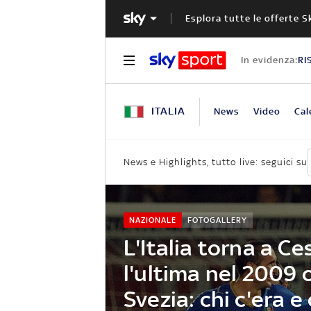
Esplora tutte le offerte S
In evidenza:
RI
ITALIA
News
Video
Cal
News e Highlights, tutto live: seguici su
NAZIONALE
FOTOGALLERY
L'Italia torna a Ce
l'ultima nel 2009 
Svezia: chi c'era e