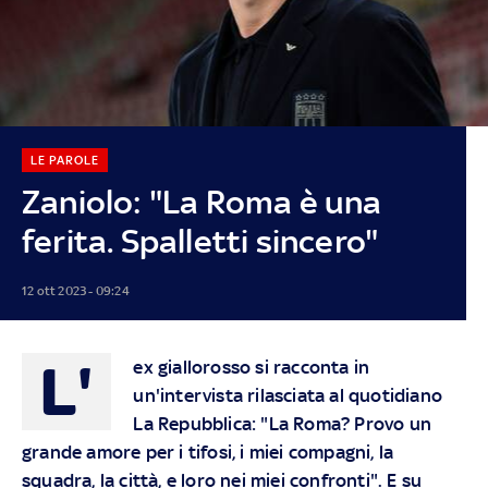
LE PAROLE
Zaniolo: "La Roma è una
ferita. Spalletti sincero"
12 ott 2023 - 09:24
L'
ex giallorosso si racconta in
un'intervista rilasciata al quotidiano
La Repubblica: "La Roma? P
rovo un
grande amore per i tifosi, i miei compagni, la
squadra, la città, e loro nei miei confronti". E su