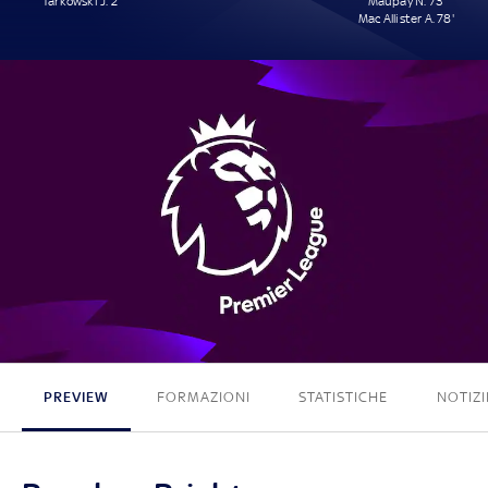
Tarkowski J. 2'
Maupay N. 73'
Mac Allister A. 78'
1 - 2
PREVIEW
FORMAZIONI
STATISTICHE
NOTIZI