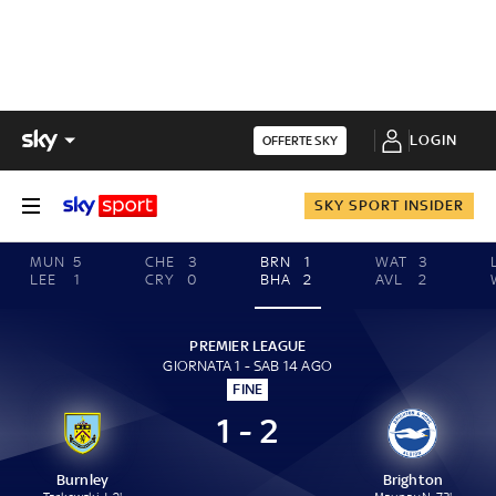
LOGIN
OFFERTE SKY
SKY SPORT INSIDER
MUN
5
CHE
3
BRN
1
WAT
3
LEE
1
CRY
0
BHA
2
AVL
2
PREMIER LEAGUE
GIORNATA 1 - SAB 14 AGO
FINE
1 - 2
Burnley
Brighton