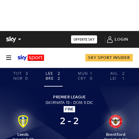
LOGIN
OFFERTE SKY
SKY SPORT INSIDER
TOT
3
LEE
2
MUN
1
AVL
2
NOR
0
BRE
2
CRY
0
LEI
1
PREMIER LEAGUE
GIORNATA 15 - DOM 5 DIC
FINE
2 - 2
Leeds
Brentford