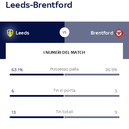
Leeds-Brentford
Leeds
Brentford
VS
I NUMERI DEL MATCH
Possesso palla
63.1%
36.9%
Tiri in porta
6
3
Tiri totali
13
9