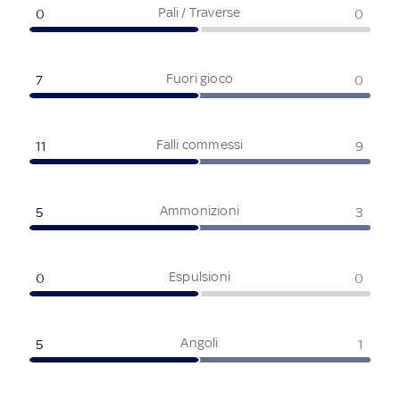
Pali / Traverse
0
0
Fuori gioco
7
0
Falli commessi
11
9
Ammonizioni
5
3
Espulsioni
0
0
Angoli
5
1