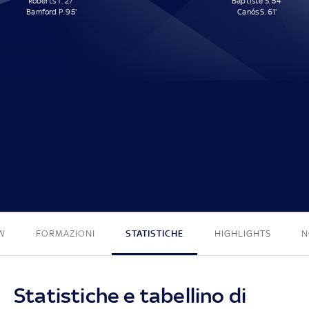
Roberts T. 27'
Baptiste S. 54'
Bamford P. 95'
Canós S. 61'
2 - 2
W
FORMAZIONI
STATISTICHE
HIGHLIGHTS
N
Statistiche e tabellino di