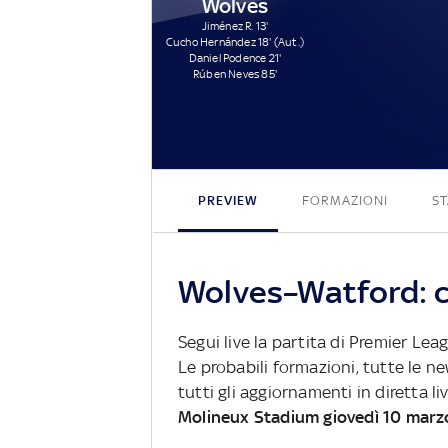
Wolves
Jiménez R. 13'
Cucho Hernández 18' (Aut.)
Daniel Podence 21'
Rúben Neves 85'
PREVIEW
FORMAZIONI
ST
Wolves–Watford: c
Segui live la partita di Premier Le
Le probabili formazioni, tutte le n
tutti gli aggiornamenti in diretta li
Molineux Stadium giovedì 10 marz