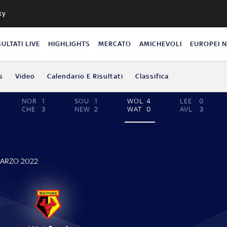
ky
SULTATI LIVE
HIGHLIGHTS
MERCATO
AMICHEVOLI
EUROPEI 
s
Video
Calendario E Risultati
Classifica
NOR
1
SOU
1
WOL
4
LEE
0
CHE
3
NEW
2
WAT
0
AVL
3
E
MARZO 2022