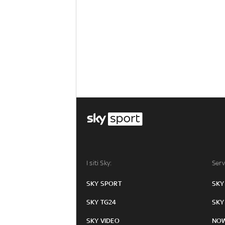
I siti Sky:
Serv
SKY SPORT
SKY
SKY TG24
SKY
SKY VIDEO
NO