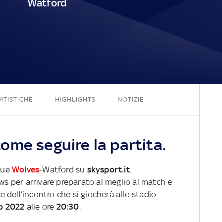
Watford
4 - 0
ATISTICHE
HIGHLIGHTS
NOTIZIE
ome seguire la partita.
ague
Wolves
-Watford su
skysport.it
.
ews per arrivare preparato al meglio al match e
ve dell’incontro che si giocherà allo stadio
o 2022
alle ore
20:30
.