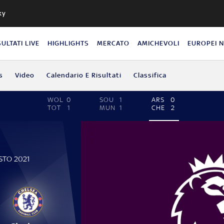
ky
SULTATI LIVE
HIGHLIGHTS
MERCATO
AMICHEVOLI
EUROPEI 
s
Video
Calendario E Risultati
Classifica
WOL
0
SOU
1
ARS
0
TOT
1
MUN
1
CHE
2
STO 2021