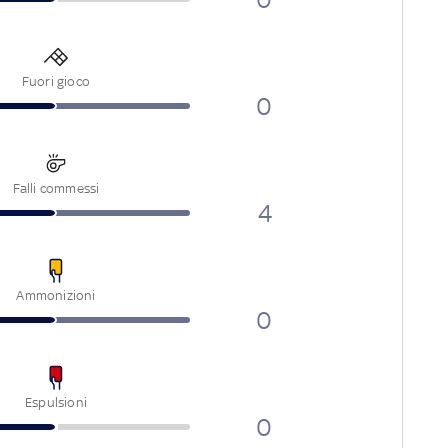
Fuori gioco
0
Falli commessi
4
Ammonizioni
0
Espulsioni
0