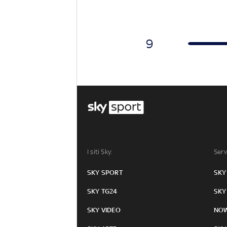
9
I siti Sky:
Serv
SKY SPORT
SKY
SKY TG24
SKY
SKY VIDEO
NO