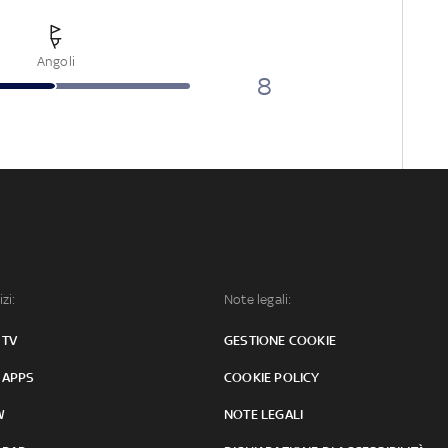
Angoli
8
izi:
Note legali:
 TV
GESTIONE COOKIE
 APPS
COOKIE POLICY
W
NOTE LEGALI