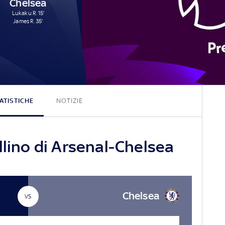
Chelsea
Lukaku R. 15'
James R. 35'
0 - 2
ATISTICHE
NOTIZIE
llino di Arsenal-Chelsea
Chelsea
VS