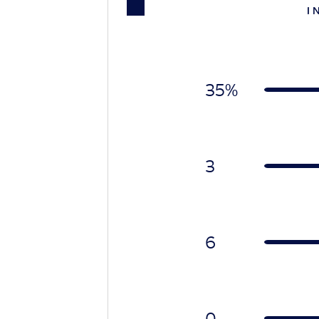
I 
35%
3
6
0