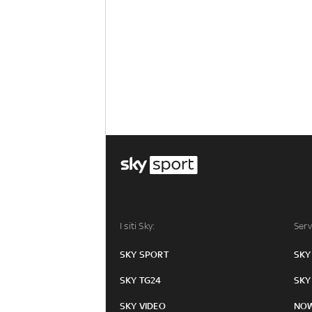
I siti Sky:
Serv
SKY SPORT
SKY
SKY TG24
SKY
SKY VIDEO
NO