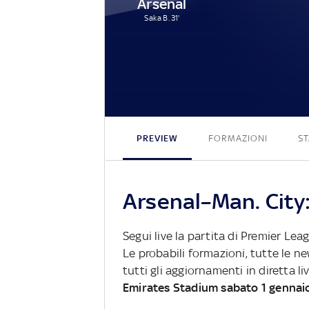
Arsenal
Saka B. 31'
PREVIEW
FORMAZIONI
ST
Arsenal–Man. City:
Segui live la partita di Premier Le
Le probabili formazioni, tutte le n
tutti gli aggiornamenti in diretta li
Emirates Stadium sabato 1 gennai