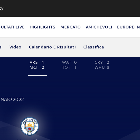
ky
SULTATI LIVE
HIGHLIGHTS
MERCATO
AMICHEVOLI
EUROPEI 
s
Video
Calendario E Risultati
Classifica
ARS
1
WAT
0
CRY
2
MCI
2
TOT
1
WHU
3
E
NNAIO 2022