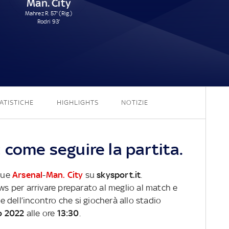
Man. City
Mahrez R. 57' (Rig.)
Rodri 93'
1 - 2
ATISTICHE
HIGHLIGHTS
NOTIZIE
 come seguire la partita.
ague
Arsenal
-
Man. City
su
skysport.it
.
ews per arrivare preparato al meglio al match e
ve dell’incontro che si giocherà allo stadio
o 2022
alle ore
13:30
.