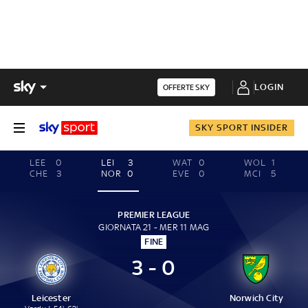
LOGIN
OFFERTE SKY
SKY SPORT INSIDER
LEE
0
LEI
3
WAT
0
WOL
1
CHE
3
NOR
0
EVE
0
MCI
5
PREMIER LEAGUE
GIORNATA 21 - MER 11 MAG
FINE
3 - 0
Leicester
Norwich City