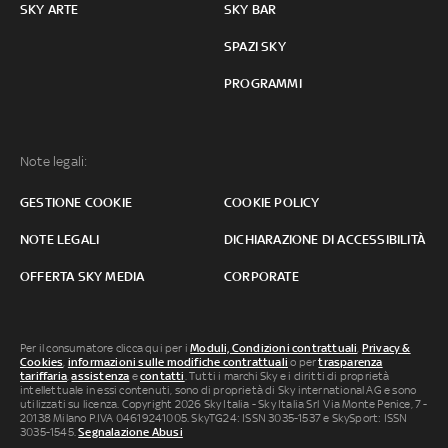
SKY ARTE
SKY BAR
SPAZI SKY
PROGRAMMI
Note legali:
GESTIONE COOKIE
COOKIE POLICY
NOTE LEGALI
DICHIARAZIONE DI ACCESSIBILITÀ
OFFERTA SKY MEDIA
CORPORATE
Per il consumatore clicca qui per i
Moduli, Condizioni contrattuali
,
Privacy &
Cookies
,
informazioni sulle modifiche contrattuali
o per
trasparenza
tariffaria
,
assistenza
e
contatti
. Tutti i marchi Sky e i diritti di proprietà
intellettuale in essi contenuti, sono di proprietà di Sky international AG e sono
utilizzati su licenza. Copyright 2026 Sky Italia - Sky Italia Srl Via Monte Penice, 7 -
20138 Milano P.IVA 04619241005. SkyTG24: ISSN 3035-1537 e SkySport: ISSN
3035-1545.
Segnalazione Abusi