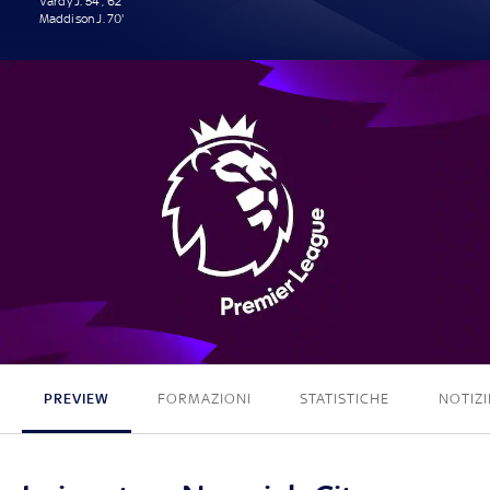
Vardy J. 54', 62'
Maddison J. 70'
3 - 0
PREVIEW
FORMAZIONI
STATISTICHE
NOTIZI