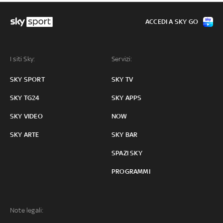
ACCEDI A SKY GO
I siti Sky:
Servizi:
SKY SPORT
SKY TV
SKY TG24
SKY APPS
SKY VIDEO
NOW
SKY ARTE
SKY BAR
SPAZI SKY
PROGRAMMI
Note legali: