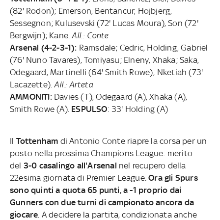
(82' Rodon); Emerson, Bentancur, Hojbjerg,
Sessegnon; Kulusevski (72' Lucas Moura), Son (72'
Bergwijn); Kane.
All.: Conte
Arsenal (4-2-3-1):
Ramsdale; Cedric, Holding, Gabriel
(76' Nuno Tavares), Tomiyasu; Elneny, Xhaka; Saka,
Odegaard, Martinelli (64' Smith Rowe); Nketiah (73'
Lacazette).
All.: Arteta
AMMONITI:
Davies (T), Odegaard (A), Xhaka (A),
Smith Rowe (A).
ESPULSO
: 33' Holding (A)
Il
Tottenham
di Antonio Conte riapre la corsa per un
posto nella prossima Champions League: merito
del
3-0 casalingo all'Arsenal
nel recupero della
22esima giornata di Premier League.
Ora gli Spurs
sono quinti a quota 65 punti, a -1 proprio dai
Gunners con due turni di campionato ancora da
giocare
. A decidere la partita, condizionata anche