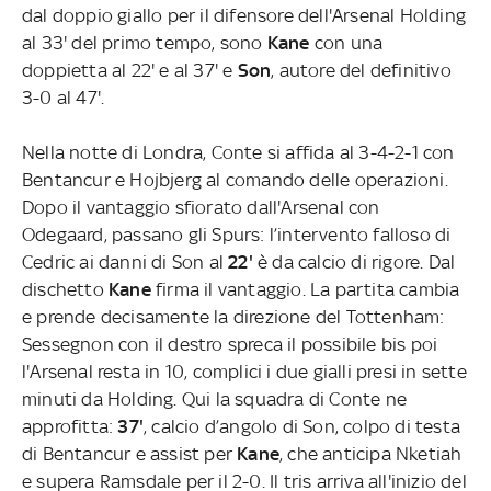
dal doppio giallo per il difensore dell'Arsenal Holding
al 33' del primo tempo, sono
Kane
con una
doppietta al 22' e al 37' e
Son
, autore del definitivo
3-0 al 47'.
Nella notte di Londra, Conte si affida al 3-4-2-1 con
Bentancur e Hojbjerg al comando delle operazioni.
Dopo il vantaggio sfiorato dall'Arsenal con
Odegaard, passano gli Spurs: l’intervento falloso di
Cedric ai danni di Son al
22'
è da calcio di rigore. Dal
dischetto
Kane
firma il vantaggio. La partita cambia
e prende decisamente la direzione del Tottenham:
Sessegnon con il destro spreca il possibile bis poi
l'Arsenal resta in 10, complici i due gialli presi in sette
minuti da Holding. Qui la squadra di Conte ne
approfitta:
37'
, calcio d’angolo di Son, colpo di testa
di Bentancur e assist per
Kane
, che anticipa Nketiah
e supera Ramsdale per il 2-0. Il tris arriva all'inizio del