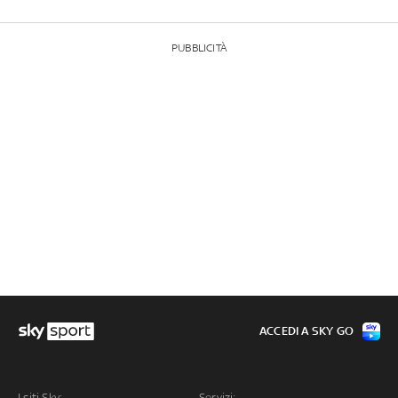
PUBBLICITÀ
ACCEDI A SKY GO
I siti Sky:
Servizi: