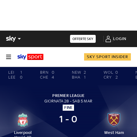
LOGIN
OFFERTE SKY
SKY SPORT INSIDER
LEI
1
BRN
0
NEW
2
WOL
0
LEE
0
CHE
4
BHA
1
CRY
2
PREMIER LEAGUE
GIORNATA 28 - SAB 5 MAR
FINE
1 - 0
Liverpool
West Ham