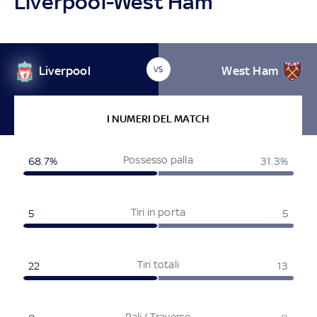
Liverpool-West Ham
Liverpool
West Ham
VS
I NUMERI DEL MATCH
Possesso palla
68.7%
31.3%
Tiri in porta
5
5
Tiri totali
22
13
Pali / Traverse