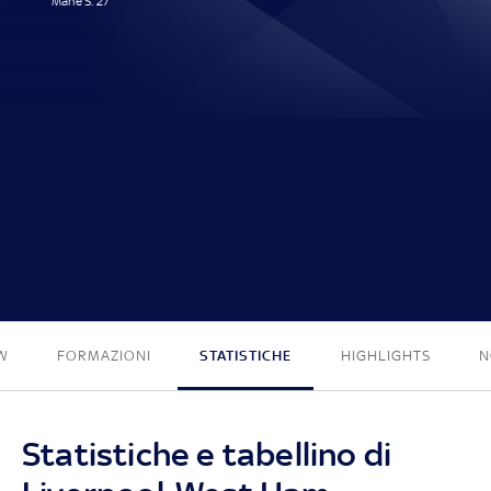
Mané S. 27'
1 - 0
W
FORMAZIONI
STATISTICHE
HIGHLIGHTS
N
Statistiche e tabellino di