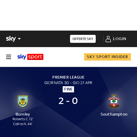
LOGIN
OFFERTE SKY
SKY SPORT INSIDER
PREMIER LEAGUE
GIORNATA 30 - GIO 21 APR
FINE
2 - 0
Burnley
Southampton
Roberts C. 12'
Collins N. 44'