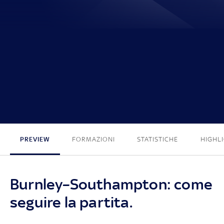
2 - 0
PREVIEW
FORMAZIONI
STATISTICHE
HIGHL
Burnley–Southampton: come
seguire la partita.