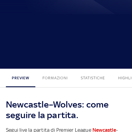
1 - 0
PREVIEW
FORMAZIONI
STATISTICHE
HIGHL
Newcastle–Wolves: come
seguire la partita.
Segui live la partita di Premier League
Newcastle
-