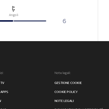
Angoli
6
izi:
Note legali:
 TV
GESTIONE COOKIE
 APPS
COOKIE POLICY
W
NOTE LEGALI