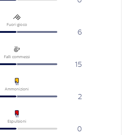
Fuori gioco
6
Falli commessi
15
Ammonizioni
2
Espulsioni
0