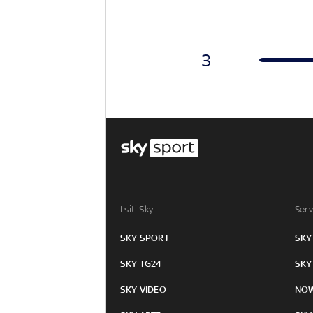
3
I siti Sky:
Serv
SKY SPORT
SKY
SKY TG24
SKY
SKY VIDEO
NO