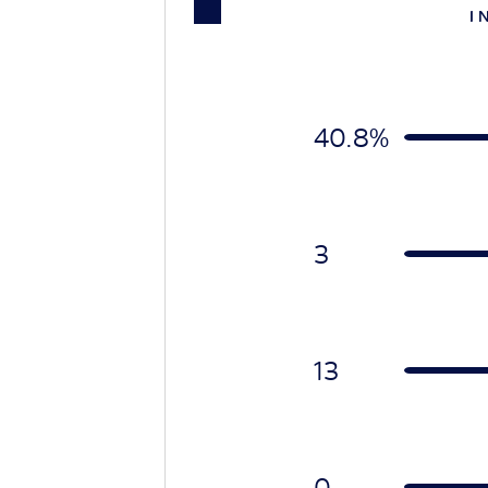
I 
40.8%
3
13
0