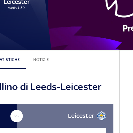
Leicester
Vardy J. 80'
1 - 1
ATISTICHE
NOTIZIE
llino di Leeds-Leicester
Leicester
VS