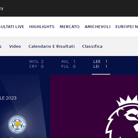
ky
SULTATI LIVE
HIGHLIGHTS
MERCATO
AMICHEVOLI
EUROPEI 
s
Video
Calendario E Risultati
Classifica
WOL
2
AVL
1
LEE
1
CRY
0
FUL
0
LEI
1
ILE 2023