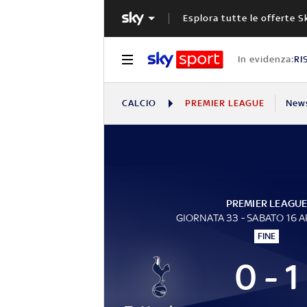
Esplora tutte le offerte S
In evidenza:
RI
CALCIO
PREMIER LEAGUE
New
PREMIER LEAGU
GIORNATA 33 - SABATO 16 A
FINE
0 - 1