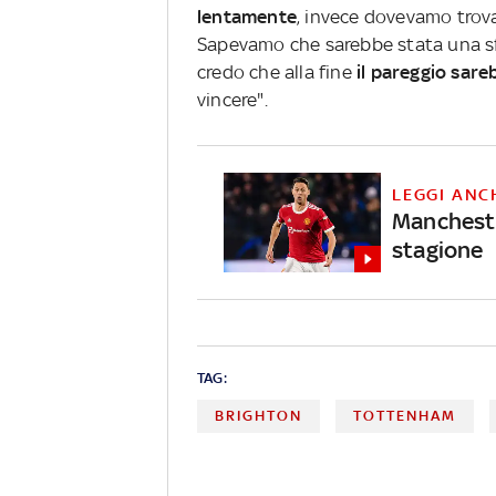
lentamente
, invece dovevamo trovar
Sapevamo che sarebbe stata una sfi
credo che alla fine
il pareggio sare
vincere".
LEGGI ANC
Mancheste
stagione
TAG:
BRIGHTON
TOTTENHAM