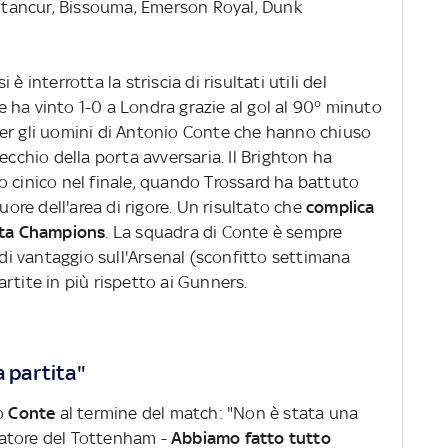
ntancur, Bissouma, Emerson Royal, Dunk
 interrotta la striscia di risultati utili del
e ha vinto 1-0 a Londra grazie al gol al 90° minuto
er gli uomini di Antonio Conte che hanno chiuso
ecchio della porta avversaria. Il Brighton ha
o cinico nel finale, quando Trossard ha battuto
uore dell'area di rigore. Un risultato che
complica
otta Champions
. La squadra di Conte è sempre
 di vantaggio sull'Arsenal (sconfitto settimana
rtite in più rispetto ai Gunners.
a partita"
io
Conte
al termine del match: "Non è stata una
enatore del Tottenham -
Abbiamo fatto tutto