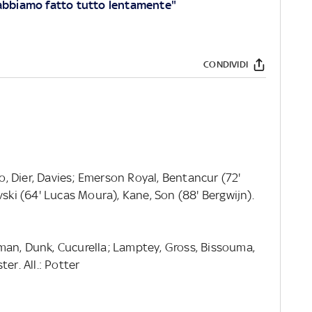
, abbiamo fatto tutto lentamente"
CONDIVIDI
1
ro, Dier, Davies; Emerson Royal, Bentancur (72'
vski (64' Lucas Moura), Kane, Son (88' Bergwijn).
tman, Dunk, Cucurella; Lamptey, Gross, Bissouma,
er. All.: Potter