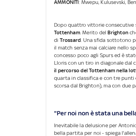
AMMONITI
: Mwepu, Kulusevski, Be
Dopo quattro vittorie consecutive si è
Tottenham
. Merito del
Brighton
ch
di
Trossard
. Una sfida sottotono p
il match senza mai calciare nello sp
concesso poco agli Spurs ed è stat
Lloris con un tiro in diagonale dal c
il percorso del Tottenham nella l
quarta in classifica e con tre punti
scorsa dal Brighton), ma con due pa
"Per noi non è stata una bell
Inevitabile la delusione per Anton
bella partita per noi - spiega l'all