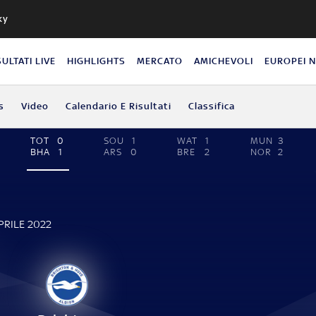
ky
SULTATI LIVE
HIGHLIGHTS
MERCATO
AMICHEVOLI
EUROPEI 
s
Video
Calendario E Risultati
Classifica
TOT
0
SOU
1
WAT
1
MUN
3
BHA
1
ARS
0
BRE
2
NOR
2
E
PRILE 2022