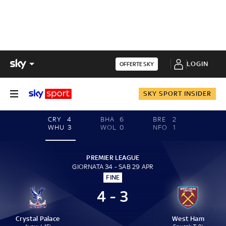
LOGIN
OFFERTE SKY
SKY SPORT INSIDER
CRY
4
BHA
6
BRE
2
WHU
3
WOL
0
NFO
1
PREMIER LEAGUE
GIORNATA 34 - SAB 29 APR
FINE
4 - 3
Crystal Palace
West Ham