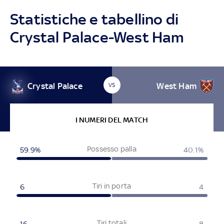
Statistiche e tabellino di
Crystal Palace-West Ham
Crystal Palace
West Ham
VS
I NUMERI DEL MATCH
Possesso palla
59.9%
40.1%
Tiri in porta
6
4
Tiri totali
16
8