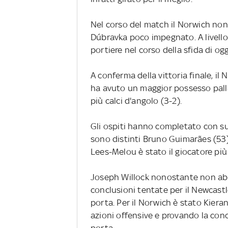
Nel corso del match il Norwich non 
Dúbravka poco impegnato. A livello 
portiere nel corso della sfida di ogg
A conferma della vittoria finale, il
ha avuto un maggior possesso palla 
più calci d'angolo (3-2).
Gli ospiti hanno completato con suc
sono distinti Bruno Guimarães (53) e
Lees-Melou è stato il giocatore più 
Joseph Willock nonostante non abbi
conclusioni tentate per il Newcastle
porta. Per il Norwich è stato Kiera
azioni offensive e provando la concl
porta.