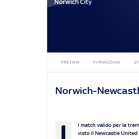
Norwich City
PREVIEW
FORMAZIONI
ST
Norwich-Newcastl
I
l match valido per la tr
visto il Newcastle United