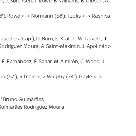
, J. Sørensen, J. Rowe, B. Williams, B. Gibson, A.
), Rowe <-> Normann (58'), Tzolis <-> Rashica
celles (Cap.), D. Burn, E. Krafth, M. Targett, J.
 Rodriguez Moura, A. Saint-Maximin, J. Apolinário
, F. Fernández, F. Schär, M. Almirón, C. Wood, J.
ra (67'), Ritchie <-> Murphy (74'), Gayle <->
49' Bruno Guimarães.
 Guimarães Rodriguez Moura