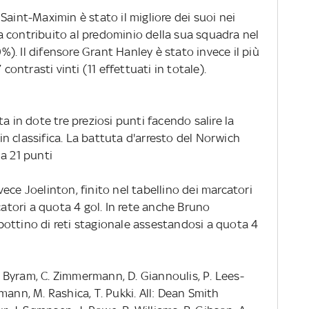
Saint-Maximin è stato il migliore dei suoi nei
 ha contribuito al predominio della sua squadra nel
. Il difensore Grant Hanley è stato invece il più
 contrasti vinti (11 effettuati in totale).
a in dote tre preziosi punti facendo salire la
n classifica. La battuta d'arresto del Norwich
a 21 punti
invece Joelinton, finito nel tabellino dei marcatori
catori a quota 4 gol. In rete anche Bruno
ottino di reti stagionale assestandosi a quota 4
S. Byram, C. Zimmermann, D. Giannoulis, P. Lees-
mann, M. Rashica, T. Pukki. All: Dean Smith