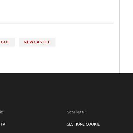
AGUE
NEWCASTLE
izi:
Note legali:
 TV
GESTIONE COOKIE