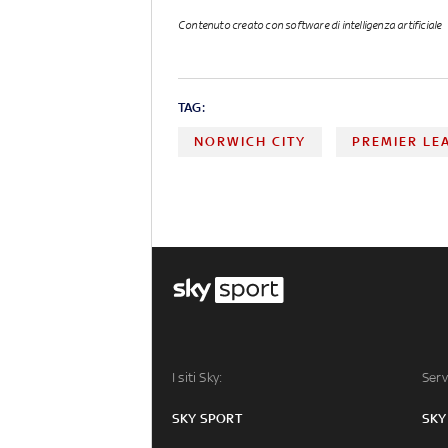
Contenuto creato con software di intelligenza artificiale
TAG:
NORWICH CITY
PREMIER LE
I siti Sky:
Serv
SKY SPORT
SKY