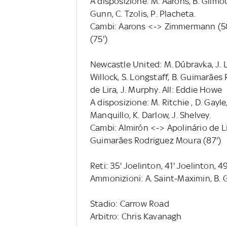
A disposizione: M. Aarons, B. Gilmour
Gunn, C. Tzolis, P. Placheta.
Cambi: Aarons <-> Zimmermann (58'
(75')
Newcastle United: M. Dúbravka, J. Las
Willock, S. Longstaff, B. Guimarães
de Lira, J. Murphy. All: Eddie Howe
A disposizione: M. Ritchie , D. Gayle
Manquillo, K. Darlow, J. Shelvey.
Cambi: Almirón <-> Apolinário de Li
Guimarães Rodriguez Moura (87')
Reti: 35' Joelinton, 41' Joelinton, 
Ammonizioni: A. Saint-Maximin, B.
Stadio: Carrow Road
Arbitro: Chris Kavanagh