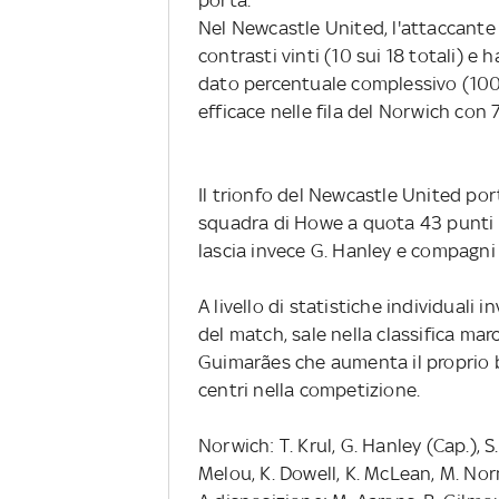
Nel Newcastle United, l'attaccante 
contrasti vinti (10 sui 18 totali) e
dato percentuale complessivo (100%)
efficace nelle fila del Norwich con 7
Il trionfo del Newcastle United port
squadra di Howe a quota 43 punti i
lascia invece G. Hanley e compagni 
A livello di statistiche individuali 
del match, sale nella classifica mar
Guimarães che aumenta il proprio b
centri nella competizione.
Norwich: T. Krul, G. Hanley (Cap.), 
Melou, K. Dowell, K. McLean, M. Nor