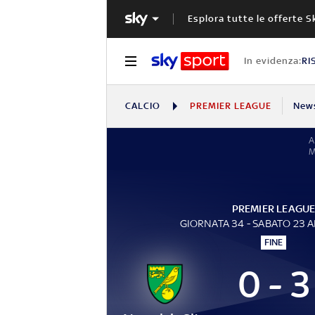
Esplora tutte le offerte S
In evidenza:
RI
CALCIO
PREMIER LEAGUE
New
A
PREMIER LEAGU
GIORNATA 34 - SABATO 23 A
FINE
0 - 3