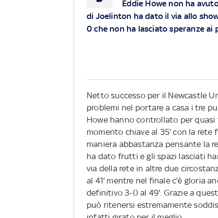
Eddie Howe non ha avuto p
di Joelinton ha dato il via allo sho
0 che non ha lasciato speranze ai 
Netto successo per il Newcastle U
problemi nel portare a casa i tre pu
Howe hanno controllato per quasi tu
momento chiave al 35' con la rete 
maniera abbastanza pensante la ret
ha dato frutti e gli spazi lasciati 
via della rete in altre due circostanz
al 41' mentre nel finale c'è gloria 
definitivo 3-0 al 49'. Grazie a que
può ritenersi estremamente soddisf
infatti girato per il meglio.