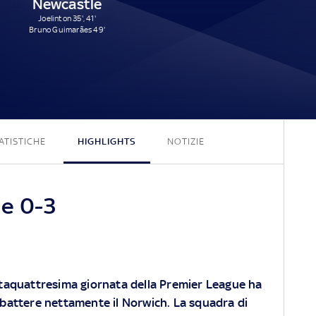
Newcastle
Joelinton 35', 41'
Bruno Guimarães 49'
0 - 3
ATISTICHE
HIGHLIGHTS
NOTIZIE
e 0-3
entaquattresima giornata della Premier League ha
 battere nettamente il Norwich. La squadra di