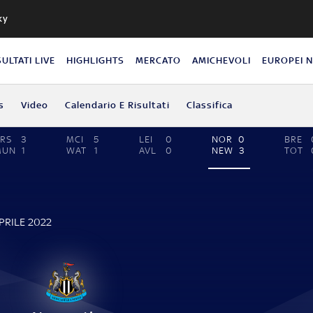
ky
SULTATI LIVE
HIGHLIGHTS
MERCATO
AMICHEVOLI
EUROPEI 
s
Video
Calendario E Risultati
Classifica
RS
3
MCI
5
LEI
0
NOR
0
BRE
MUN
1
WAT
1
AVL
0
NEW
3
TOT
E
PRILE 2022