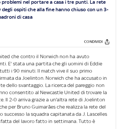
roblemi nel portare a casa i tre punti. La rete
w degli ospiti che alla fine hanno chiuso con un 3-
padroni di casa
CONDIVIDI
nited che contro il Norwich non ha avuto
nti. E' stata una partita che gli uomini di Eddie
tti i 90 minuti. Il match vive il suo primo
firmata da Joelinton. Norwich che ha accusato in
e dello svantaggio. La ricerca del pareggio non
hanno consentito al Newcastle United di trovare la
e. Il 2-0 arriva grazie a un'altra rete di Joelinton
anche per Bruno Guimarães che realizza la rete del
sto successo la squadra capitanata da J. Lascelles
atta del lavoro fatto in settimana. Tutto è