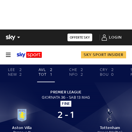
LOGIN
OFFERTE SKY
SKY SPORT INSIDER
LEE
2
AVL
2
CHE
2
CRY
2
NEW
2
TOT
1
NFO
2
BOU
0
PREMIER LEAGUE
GIORNATA 36 - SAB 13 MAG
FINE
2 - 1
Aston Villa
Tottenham