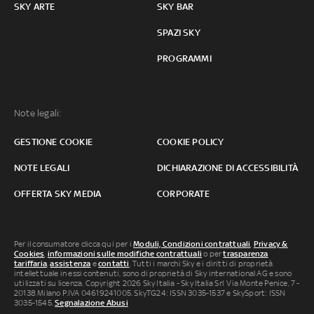
SKY ARTE
SKY BAR
SPAZI SKY
PROGRAMMI
Note legali:
GESTIONE COOKIE
COOKIE POLICY
NOTE LEGALI
DICHIARAZIONE DI ACCESSIBILITÀ
OFFERTA SKY MEDIA
CORPORATE
Per il consumatore clicca qui per i
Moduli, Condizioni contrattuali
,
Privacy &
Cookies
,
informazioni sulle modifiche contrattuali
o per
trasparenza
tariffaria
,
assistenza
e
contatti
. Tutti i marchi Sky e i diritti di proprietà
intellettuale in essi contenuti, sono di proprietà di Sky international AG e sono
utilizzati su licenza. Copyright 2026 Sky Italia - Sky Italia Srl Via Monte Penice, 7 -
20138 Milano P.IVA 04619241005. SkyTG24: ISSN 3035-1537 e SkySport: ISSN
3035-1545.
Segnalazione Abusi