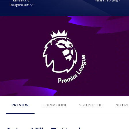
Ramsey J. 8'
Kane H. 90' (Rig.)
Douglas Luiz 72'
2 - 1
PREVIEW
FORMAZIONI
STATISTICHE
NOTIZI