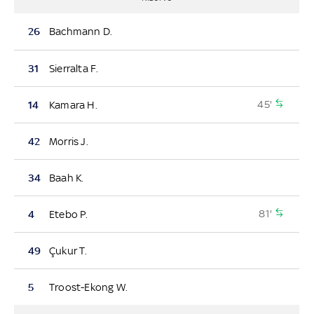
26
Bachmann D.
31
Sierralta F.
45'
14
Kamara H.
42
Morris J.
34
Baah K.
81'
4
Etebo P.
49
Çukur T.
5
Troost-Ekong W.