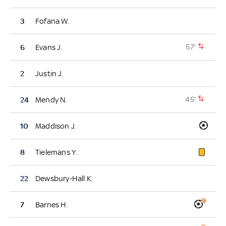
3
Fofana W.
57'
6
Evans J.
2
Justin J.
45'
24
Mendy N.
10
Maddison J.
8
Tielemans Y.
22
Dewsbury-Hall K.
2
7
Barnes H.