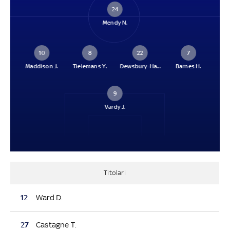
24
Mendy N.
10
8
22
7
Maddison J.
Tielemans Y.
Dewsbury-Ha...
Barnes H.
9
Vardy J.
Titolari
12
Ward D.
27
Castagne T.