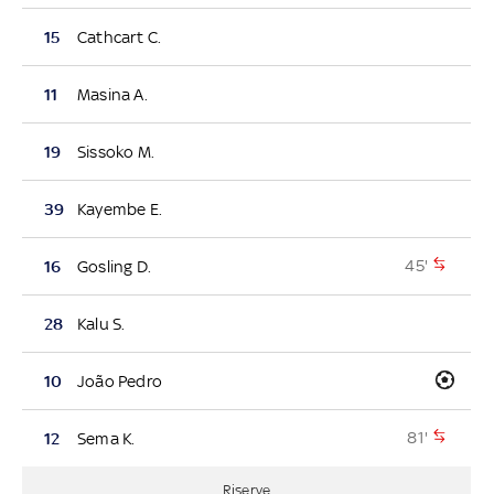
15
Cathcart C.
11
Masina A.
19
Sissoko M.
39
Kayembe E.
45'
16
Gosling D.
28
Kalu S.
10
João Pedro
81'
12
Sema K.
Riserve