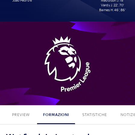
João Pedro 6'
Maddison J. 18'
Vardy J. 22', 70'
Barnes H. 46', 86'
1 - 5
PREVIEW
FORMAZIONI
STATISTICHE
NOTIZI