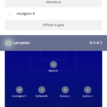
Allenatore
-
Hodgson R.
Ufficiali di gara
Leicester
4-1-4-1
12
Ward D.
27
3
6
2
Castagne T.
Fofana W.
Evans J.
Justin J.