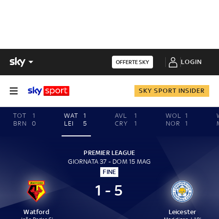
LOGIN
OFFERTE SKY
SKY SPORT INSIDER
TOT
1
WAT
1
AVL
1
WOL
1
BRN
0
LEI
5
CRY
1
NOR
1
PREMIER LEAGUE
GIORNATA 37 - DOM 15 MAG
FINE
1 - 5
Watford
Leicester