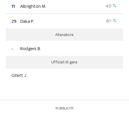
45'
11
Albrighton M.
81'
29
Daka P.
Allenatore
-
Rodgers B.
Ufficiali di gara
Gillett J.
PUBBLICITÀ