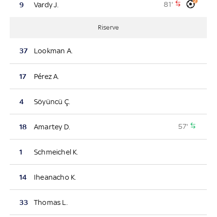
2
81'
9
Vardy J.
Riserve
37
Lookman A.
17
Pérez A.
4
Söyüncü Ç.
57'
18
Amartey D.
1
Schmeichel K.
14
Iheanacho K.
33
Thomas L.