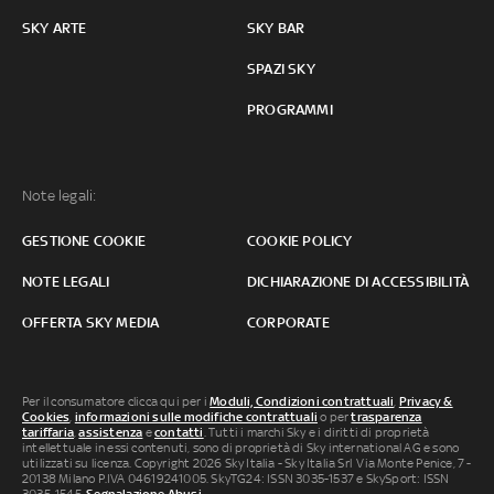
SKY ARTE
SKY BAR
SPAZI SKY
PROGRAMMI
Note legali:
GESTIONE COOKIE
COOKIE POLICY
NOTE LEGALI
DICHIARAZIONE DI ACCESSIBILITÀ
OFFERTA SKY MEDIA
CORPORATE
Per il consumatore clicca qui per i
Moduli, Condizioni contrattuali
,
Privacy &
Cookies
,
informazioni sulle modifiche contrattuali
o per
trasparenza
tariffaria
,
assistenza
e
contatti
. Tutti i marchi Sky e i diritti di proprietà
intellettuale in essi contenuti, sono di proprietà di Sky international AG e sono
utilizzati su licenza. Copyright 2026 Sky Italia - Sky Italia Srl Via Monte Penice, 7 -
20138 Milano P.IVA 04619241005. SkyTG24: ISSN 3035-1537 e SkySport: ISSN
3035-1545.
Segnalazione Abusi