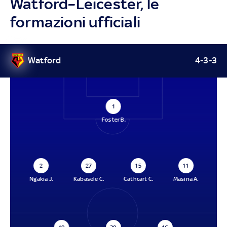
Watford–Leicester, le
formazioni ufficiali
Watford
4-3-3
1
Foster B.
2
27
15
11
Ngakia J.
Kabasele C.
Cathcart C.
Masina A.