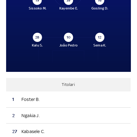
19
39
16
Sissoko M.
Kayembe E.
Gosling D.
28
10
12
Kalu S.
João Pedro
Sema K.
Titolari
1
Foster B.
2
Ngakia J.
27
Kabasele C.