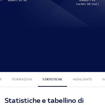
Bowen J. 24', 45'
Grealish J. 49'
Coufal V. 69' (Aut.)
2 - 2
W
FORMAZIONI
STATISTICHE
HIGHLIGHTS
N
Statistiche e tabellino di