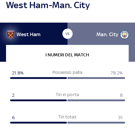
West Ham-Man. City
West Ham
Man. City
VS
I NUMERI DEL MATCH
Possesso palla
21.8%
78.2%
Tiri in porta
2
8
Tiri totali
6
31