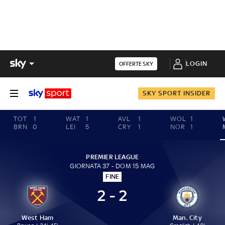
LOGIN
OFFERTE SKY
SKY SPORT INSIDER
TOT
1
WAT
1
AVL
1
WOL
1
BRN
0
LEI
5
CRY
1
NOR
1
PREMIER LEAGUE
GIORNATA 37 - DOM 15 MAG
FINE
2 - 2
West Ham
Man. City