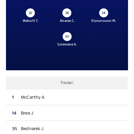
32
26
24
Walcott T.
Alcaraz C.
Elyounoussi M.
20
Sulemana K.
Titolari
1
McCarthy A.
14
Bree J.
35
Bednarek J.