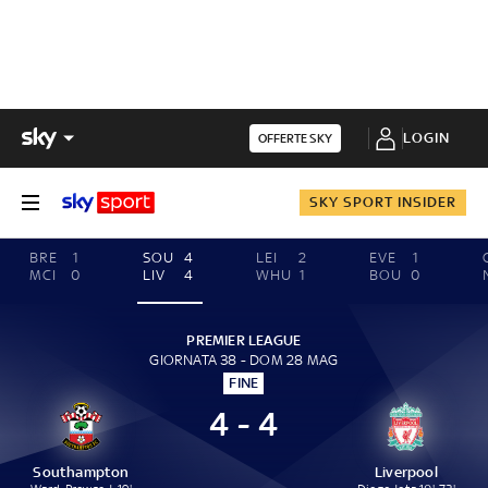
LOGIN
OFFERTE SKY
SKY SPORT INSIDER
BRE
1
SOU
4
LEI
2
EVE
1
MCI
0
LIV
4
WHU
1
BOU
0
PREMIER LEAGUE
GIORNATA 38 - DOM 28 MAG
FINE
4 - 4
Southampton
Liverpool