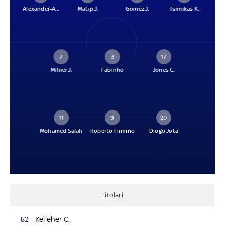
Alexander-A...
Matip J.
Gomez J.
Tsimikas K.
7
3
17
Milner J.
Fabinho
Jones C.
11
9
20
Mohamed Salah
Roberto Firmino
Diogo Jota
Titolari
62
Kelleher C.