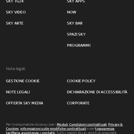
SKY TG24
SKY APPS
SKY VIDEO
NOW
SKY ARTE
SKY BAR
SPAZI SKY
PROGRAMMI
Note legali:
GESTIONE COOKIE
COOKIE POLICY
NOTE LEGALI
DICHIARAZIONE DI ACCESSIBILITÀ
OFFERTA SKY MEDIA
CORPORATE
Per il consumatore clicca qui per i
Moduli, Condizioni contrattuali
,
Privacy &
Cookies
,
informazioni sulle modifiche contrattuali
o per
trasparenza
tariffaria
,
assistenza
e
contatti
. Tutti i marchi Sky e i diritti di proprietà