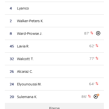
4
Lyanco
2
Walker-Peters K.
87'
8
Ward-Prowse J.
62'
45
Lavia R.
77'
32
Walcott T.
26
Alcaraz C.
64'
24
Elyounoussi M.
2
86'
20
Sulemana K.
Riserve