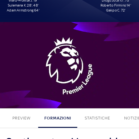
Ward-Prowse J. 19'
Diogo Jota 10', 73'
Sulemana K. 28', 48'
Roberto Firmino 14'
Adam Armstrong 64'
Gakpo C. 72'
4 - 4
PREVIEW
FORMAZIONI
STATISTICHE
NOTIZI