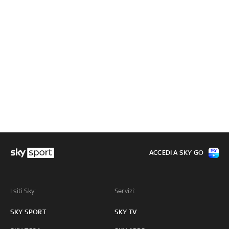
ACCEDI A SKY GO
I siti Sky:
Servizi:
SKY SPORT
SKY TV