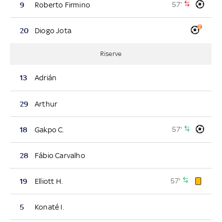
57'
9
Roberto Firmino
2
20
Diogo Jota
Riserve
13
Adrián
29
Arthur
57'
18
Gakpo C.
28
Fábio Carvalho
57'
19
Elliott H.
5
Konaté I.