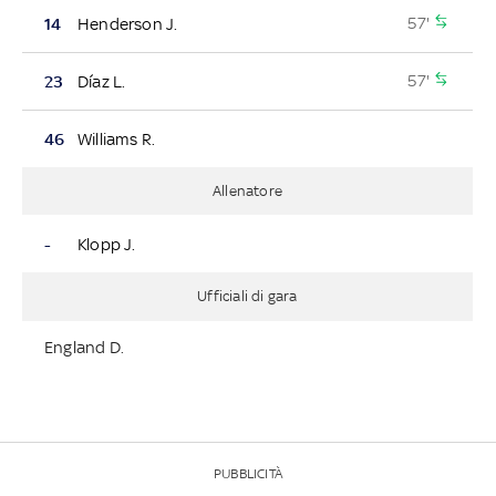
57'
14
Henderson J.
57'
23
Díaz L.
46
Williams R.
Allenatore
-
Klopp J.
Ufficiali di gara
England D.
PUBBLICITÀ