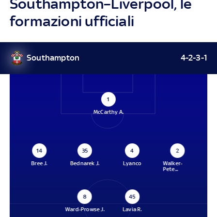
Southampton–Liverpool, le
formazioni ufficiali
Southampton
4-2-3-1
1
McCarthy A.
14
35
4
2
Bree J.
Bednarek J.
Lyanco
Walker-
Pete...
8
45
Ward-Prowse J.
Lavia R.