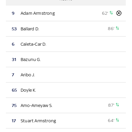
62'
9
Adam Armstrong
86'
53
Ballard D.
6
Caleta-Car D.
31
Bazunu G.
7
Aribo J.
65
Doyle K.
87'
75
Amo-Ameyaw S.
64'
17
Stuart Armstrong