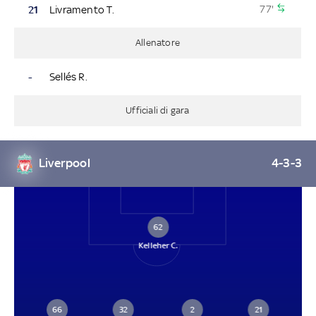
77'
21
Livramento T.
Allenatore
-
Sellés R.
Ufficiali di gara
Liverpool
4-3-3
62
Kelleher C.
66
32
2
21