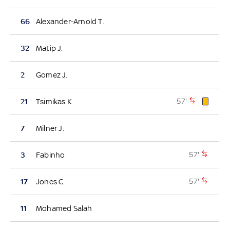
66
Alexander-Arnold T.
32
Matip J.
2
Gomez J.
57'
21
Tsimikas K.
7
Milner J.
57'
3
Fabinho
57'
17
Jones C.
11
Mohamed Salah