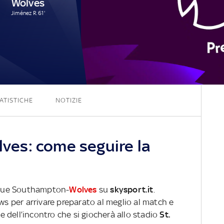
Wolves
Jiménez R. 61'
0 - 1
ATISTICHE
NOTIZIE
es: come seguire la
eague Southampton-
Wolves
su
skysport.it
.
ews per arrivare preparato al meglio al match e
ve dell’incontro che si giocherà allo stadio
St.