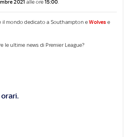
embre 2021
alle ore
15:00
.
ire il mondo dedicato a Southampton e
Wolves
e
ere le ultime news di Premier League?
orari.
1