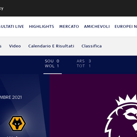
ky
SULTATI LIVE
HIGHLIGHTS
MERCATO
AMICHEVOLI
EUROPEI 
s
Video
Calendario E Risultati
Classifica
SOU
0
ARS
3
WOL
1
TOT
1
EMBRE 2021