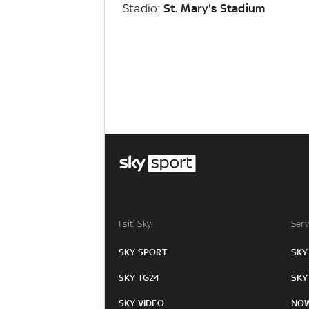
Stadio:
St. Mary's Stadium
I siti Sky:
Serv
SKY SPORT
SKY
SKY TG24
SKY
SKY VIDEO
NO