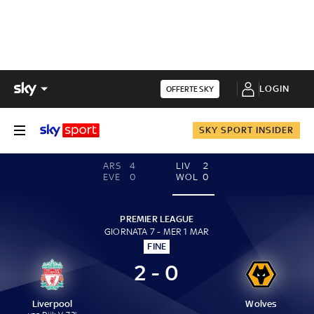
LOGIN
OFFERTE SKY
SKY SPORT INSIDER
ARS
4
LIV
2
EVE
0
WOL
0
PREMIER LEAGUE
GIORNATA 7 - MER 1 MAR
FINE
2 - 0
Liverpool
Wolves