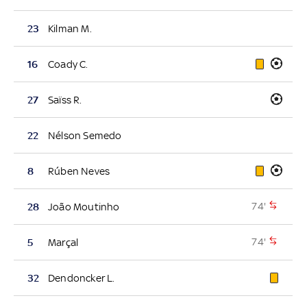
23
Kilman M.
16
Coady C.
27
Saïss R.
22
Nélson Semedo
8
Rúben Neves
74'
28
João Moutinho
74'
5
Marçal
32
Dendoncker L.