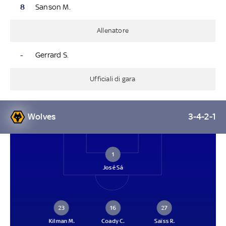
8
Sanson M.
Allenatore
-
Gerrard S.
Ufficiali di gara
Wolves
3-4-2-1
1
José Sá
23
16
27
Kilman M.
Coady C.
Saïss R.