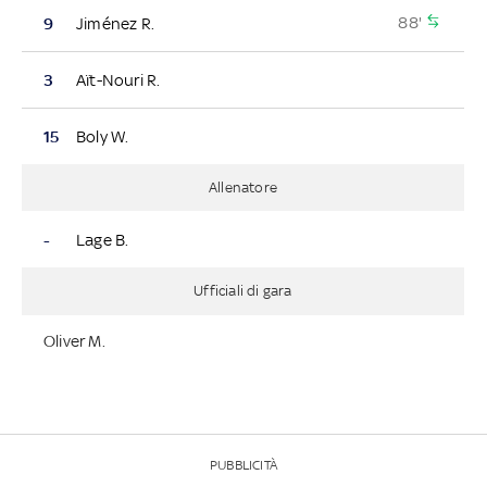
88'
9
Jiménez R.
3
Aït-Nouri R.
15
Boly W.
Allenatore
-
Lage B.
Ufficiali di gara
Oliver M.
PUBBLICITÀ