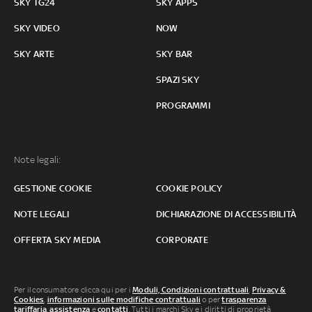
SKY TG24
SKY APPS
SKY VIDEO
NOW
SKY ARTE
SKY BAR
SPAZI SKY
PROGRAMMI
Note legali:
GESTIONE COOKIE
COOKIE POLICY
NOTE LEGALI
DICHIARAZIONE DI ACCESSIBILITÀ
OFFERTA SKY MEDIA
CORPORATE
Per il consumatore clicca qui per i
Moduli, Condizioni contrattuali
,
Privacy &
Cookies
,
informazioni sulle modifiche contrattuali
o per
trasparenza
tariffaria
,
assistenza
e
contatti
. Tutti i marchi Sky e i diritti di proprietà