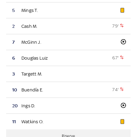
5
Mings T.
79'
2
Cash M.
7
McGinn J.
67'
6
Douglas Luiz
3
Targett M.
74'
10
Buendía E.
20
Ings D.
11
Watkins O.
Riserve