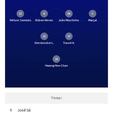
22
8
28
5
Nélson Semedo
Rúben Neves
João Moutinho
Marçal
32
37
Dendoncker L.
Traoré A.
26
Hwang Hee-Chan
Titolari
1
José Sá