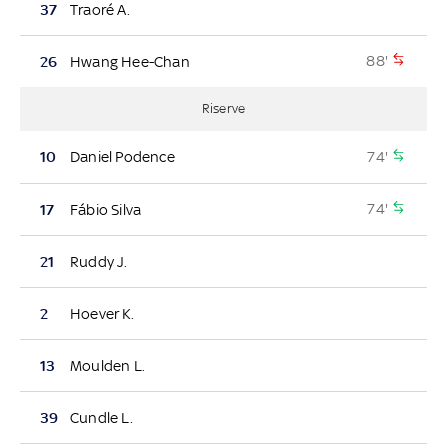
37
Traoré A.
88'
26
Hwang Hee-Chan
Riserve
74'
10
Daniel Podence
74'
17
Fábio Silva
21
Ruddy J.
2
Hoever K.
13
Moulden L.
39
Cundle L.