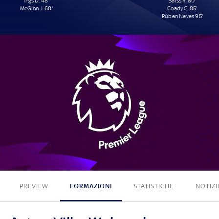
Ings D. 48'
Saïss R. 80'
McGinn J. 68'
Coady C. 85'
Rúben Neves 95'
2 - 3
PREVIEW
FORMAZIONI
STATISTICHE
NOTIZI