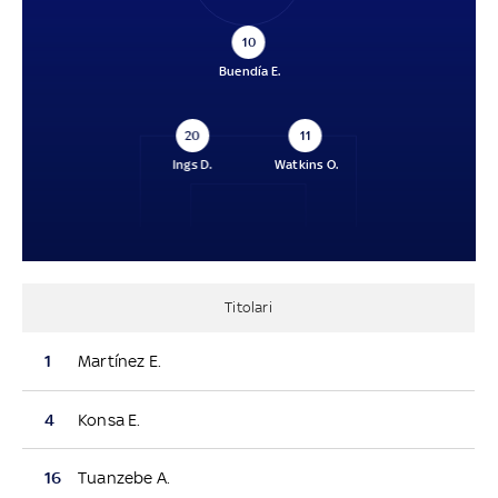
10
Buendía E.
20
11
Ings D.
Watkins O.
Titolari
1
Martínez E.
4
Konsa E.
16
Tuanzebe A.