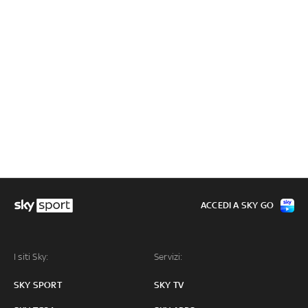
ACCEDI A SKY GO
I siti Sky:
Servizi:
SKY SPORT
SKY TV