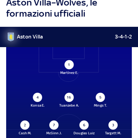
Aston Villa–Wolves, le
formazioni ufficiali
Aston Villa
3-4-1-2
1
Martínez E.
4
16
5
Konsa E.
Tuanzebe A.
Mings T.
2
7
6
3
Cash M.
McGinn J.
Douglas Luiz
Targett M.