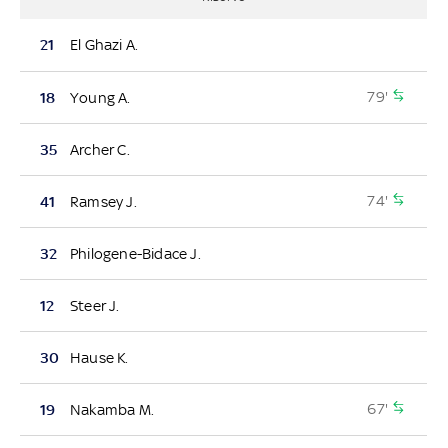
21
El Ghazi A.
79'
18
Young A.
35
Archer C.
74'
41
Ramsey J.
32
Philogene-Bidace J.
12
Steer J.
30
Hause K.
67'
19
Nakamba M.