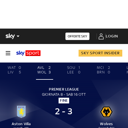
LOGIN
OFFERTE SKY
SKY SPORT INSIDER
WAT
0
AVL
2
SOU
1
MCI
2
LIV
5
WOL
3
LEE
0
BRN
0
PREMIER LEAGUE
GIORNATA 8 - SAB 16 OTT
FINE
2 - 3
Aston Villa
Wolves