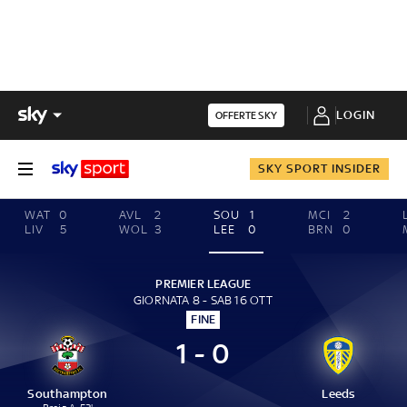
LOGIN
OFFERTE SKY
SKY SPORT INSIDER
WAT
0
AVL
2
SOU
1
MCI
2
LIV
5
WOL
3
LEE
0
BRN
0
PREMIER LEAGUE
GIORNATA 8 - SAB 16 OTT
FINE
1 - 0
Southampton
Leeds