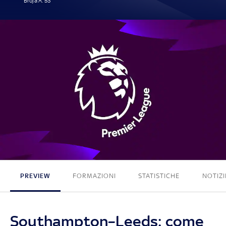
Broja A. 53'
1 - 0
PREVIEW
FORMAZIONI
STATISTICHE
NOTIZI
Southampton–Leeds: come