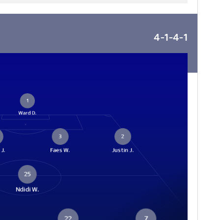
4-1-4-1
1
Ward D.
3
2
J.
Faes W.
Justin J.
25
Ndidi W.
22
7