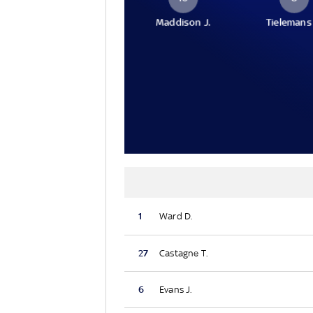
Maddison J.
Tielemans
1
Ward D.
27
Castagne T.
6
Evans J.