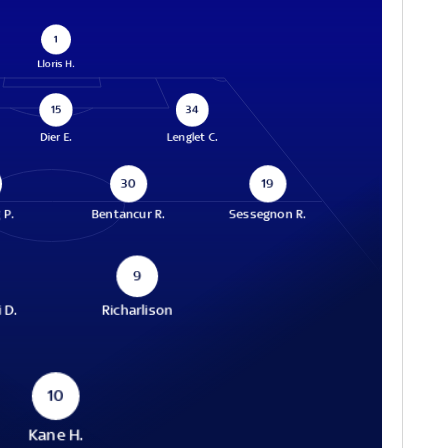
1
Lloris H.
15
34
Dier E.
Lenglet C.
30
19
 P.
Bentancur R.
Sessegnon R.
9
 D.
Richarlison
10
Kane H.