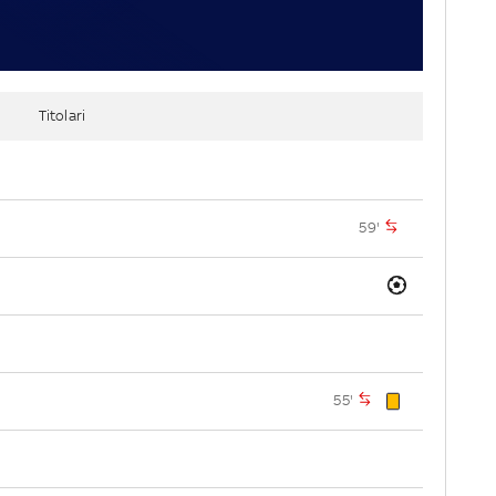
Titolari
59'
55'