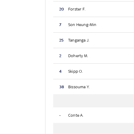
20
Forster F.
7
Son Heung-Min
25
Tanganga J.
2
Doherty M.
4
Skipp O.
38
Bissouma Y.
-
Conte A.