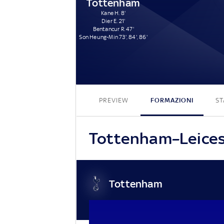
Tottenham
Kane H. 8'
Dier E. 21'
Bentancur R. 47'
Son Heung-Min 73', 84', 86'
PREVIEW
FORMAZIONI
ST
Tottenham–Leiceste
Tottenham