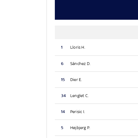
1
Lloris H.
6
Sánchez D.
15
Dier E.
34
Lenglet C.
14
Perisic I.
5
Højbjerg P.