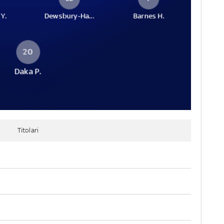
 Y.
Dewsbury-Ha...
Barnes H.
20
Daka P.
Titolari