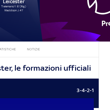
Leicester
Tielemans Y. 6' (Rig.)
Maddison J. 41'
6 - 2
ATISTICHE
NOTIZIE
r, le formazioni ufficiali
3-4-2-1