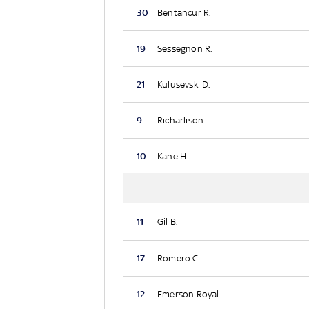
30
Bentancur R.
19
Sessegnon R.
21
Kulusevski D.
9
Richarlison
10
Kane H.
11
Gil B.
17
Romero C.
12
Emerson Royal