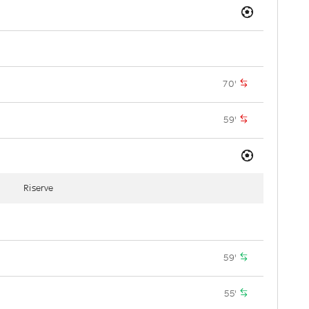
70'
59'
Riserve
59'
55'