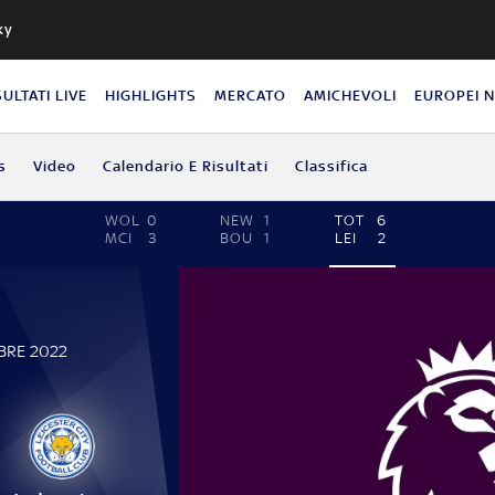
ky
SULTATI LIVE
HIGHLIGHTS
MERCATO
AMICHEVOLI
EUROPEI 
s
Video
Calendario E Risultati
Classifica
WOL
0
NEW
1
TOT
6
MCI
3
BOU
1
LEI
2
BRE 2022