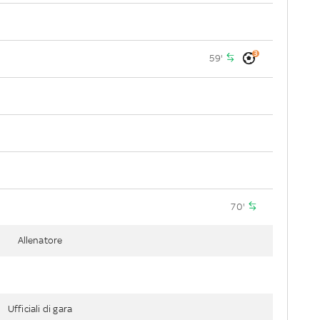
3
59'
70'
Allenatore
Ufficiali di gara