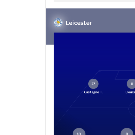
Leicester
27
6
Castagne T.
Evans 
10
8