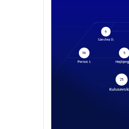
6
Sánchez D.
14
5
Perisic I.
Højbjerg
21
Kulusevski