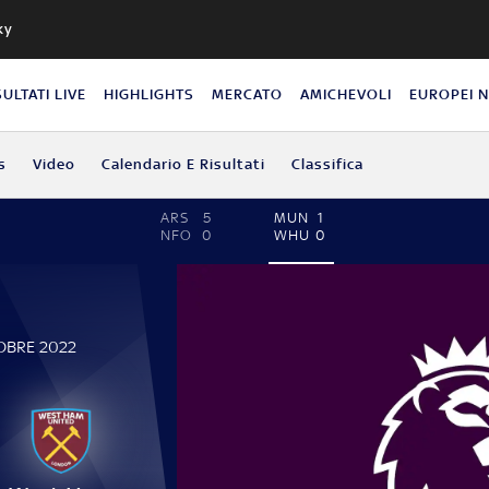
ky
SULTATI LIVE
HIGHLIGHTS
MERCATO
AMICHEVOLI
EUROPEI 
s
Video
Calendario E Risultati
Classifica
ARS
5
MUN
1
NFO
0
WHU
0
OBRE 2022