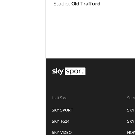
Stadio:
Old Trafford
I siti Sky:
Serv
SKY SPORT
SKY
SKY TG24
SKY
SKY VIDEO
NO