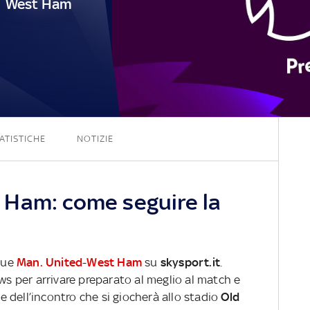
West Ham
1 - 0
ATISTICHE
NOTIZIE
 Ham: come seguire la
ague
Man. United
-
West Ham
su
skysport.it
.
ews per arrivare preparato al meglio al match e
ve dell’incontro che si giocherà allo stadio
Old