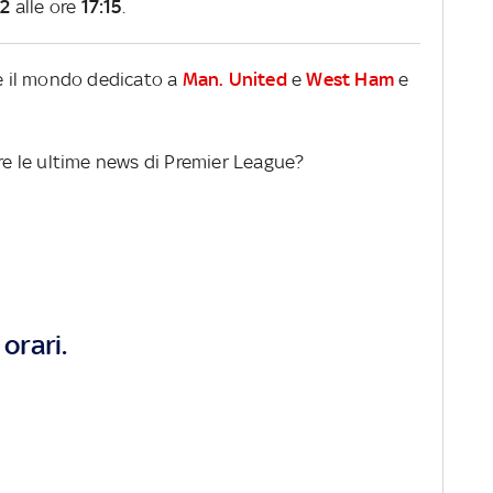
22
alle ore
17:15
.
re il mondo dedicato a
Man. United
e
West Ham
e
ere le ultime news di Premier League?
orari.