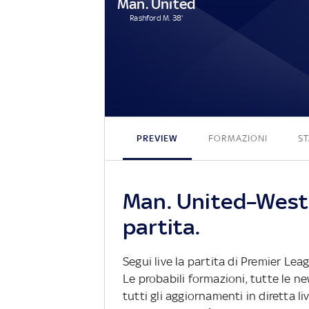
Man. United
Rashford M. 38'
PREVIEW
FORMAZIONI
ST
Man. United–West
partita.
Segui live la partita di Premier Le
Le probabili formazioni, tutte le n
tutti gli aggiornamenti in diretta li