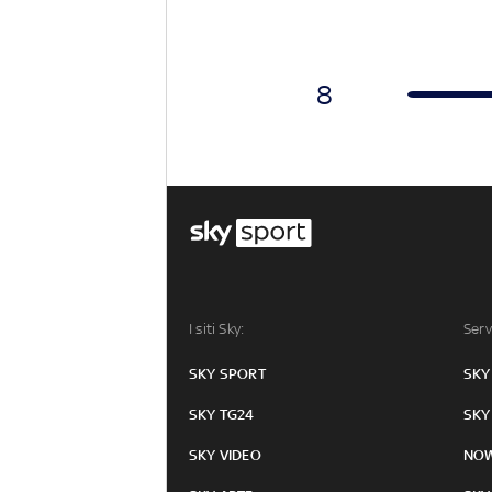
8
I siti Sky:
Serv
SKY SPORT
SKY
SKY TG24
SKY
SKY VIDEO
NO