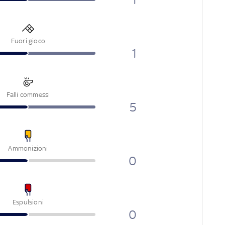
Fuori gioco
1
Falli commessi
5
Ammonizioni
0
Espulsioni
0