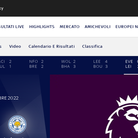
ky
SULTATI LIVE
HIGHLIGHTS
MERCATO
AMICHEVOLI
EUROPEI 
s
Video
Calendario E Risultati
Classifica
CI
2
NFO
2
WOL
2
LEE
4
EVE
UL
1
BRE
2
BHA
3
BOU
3
LEI
BRE 2022