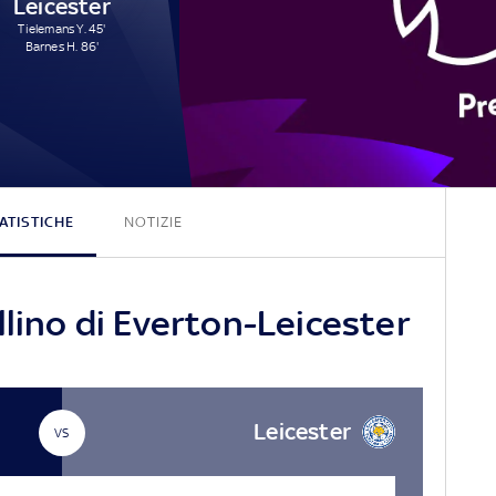
Leicester
Tielemans Y. 45'
Barnes H. 86'
0 - 2
ATISTICHE
NOTIZIE
llino di Everton-Leicester
Leicester
VS