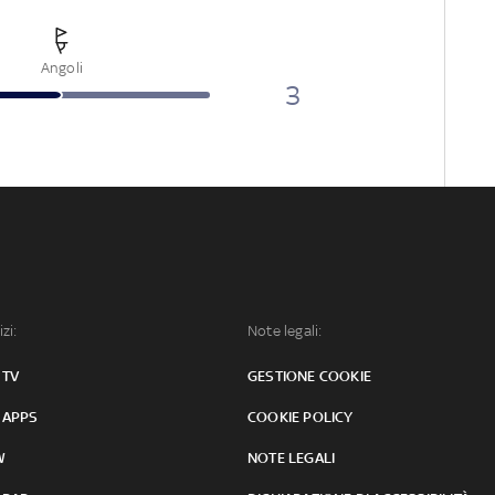
Angoli
3
izi:
Note legali:
 TV
GESTIONE COOKIE
 APPS
COOKIE POLICY
W
NOTE LEGALI