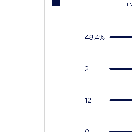
I 
48.4%
2
12
0